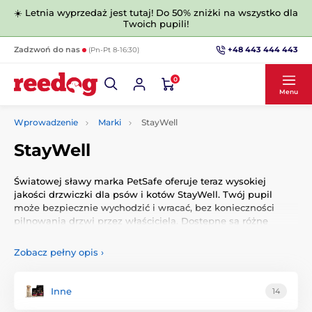
☀️ Letnia wyprzedaż jest tutaj! Do 50% zniżki na wszystko dla
Twoich pupili!
+48 443 444 443
Zadzwoń do nas
(Pn-Pt 8-16:30)
0
Menu
Wprowadzenie
Marki
StayWell
StayWell
Światowej sławy marka PetSafe oferuje teraz wysokiej
jakości drzwiczki dla psów i kotów StayWell. Twój pupil
może bezpiecznie wychodzić i wracać, bez konieczności
pilnowania drzwi przez właściciela. Dostępne są różne
rozwiązania materiałowe i wzornicze.
Zobacz pełny opis
›
Firma PetSafe skupia się na wzmacnianiu przekonania, że
między właścicielem a jego zwierzęciem domowym istnieje
wyjątkowa i szczególna więź, dlatego każdy produkt tej
Inne
14
marki opiera się na zrozumieniu wzajemnej miłości między
zwierzętami a ludźmi.