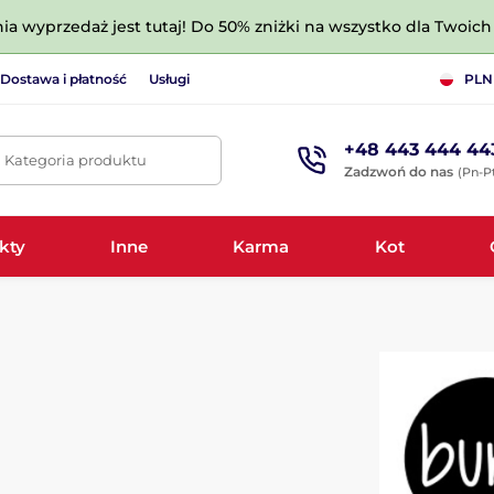
nia wyprzedaż jest tutaj! Do 50% zniżki na wszystko dla Twoich 
Dostawa i płatność
Usługi
PLN
+48 443 444 44
. Kategoria produktu
Zadzwoń do nas
(Pn-Pt
kty
Inne
Karma
Kot