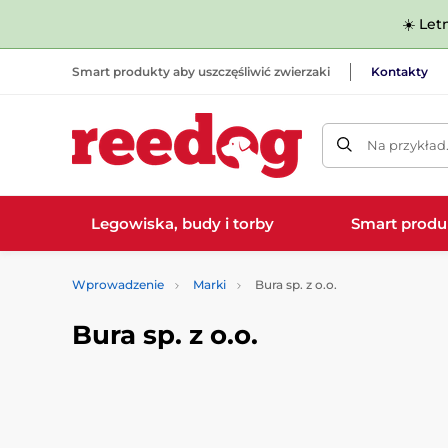
☀️ Let
Smart produkty aby uszczęśliwić zwierzaki
Kontakty
Na przykład
Legowiska, budy i torby
Smart produ
Wprowadzenie
Marki
Bura sp. z o.o.
Bura sp. z o.o.