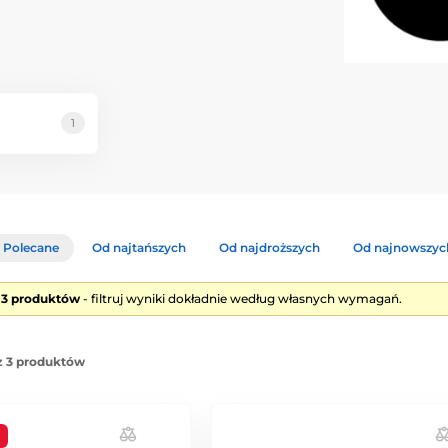
1
Polecane
Od najtańszych
Od najdroższych
Od najnowszyc
e 3 produktów
- filtruj wyniki dokładnie według własnych wymagań.
z 3 produktów