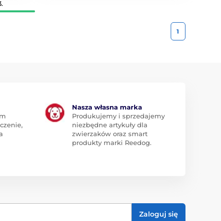
.
1
Nasza własna marka
am
Produkujemy i sprzedajemy
czenie,
niezbędne artykuły dla
a
zwierzaków oraz smart
produkty marki Reedog.
Zaloguj się