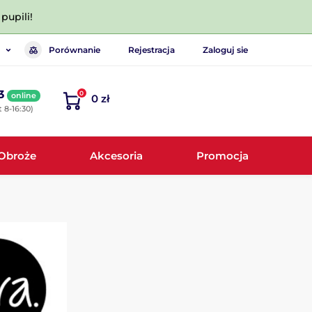
pupili!
Porównanie
Rejestracja
Zaloguj sie
3
0
online
0 zł
 8-16:30)
Obroże
Akcesoria
Promocja