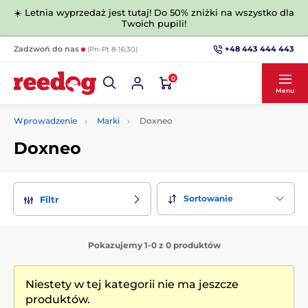
☀️ Letnia wyprzedaż jest tutaj! Do 50% zniżki na wszystko dla
Twoich pupili!
+48 443 444 443
Zadzwoń do nas
(Pn-Pt 8-16:30)
0
Menu
Wprowadzenie
Marki
Doxneo
Doxneo
Sortowanie
Filtr
Pokazujemy 1-0 z 0 produktów
Niestety w tej kategorii nie ma jeszcze
produktów.