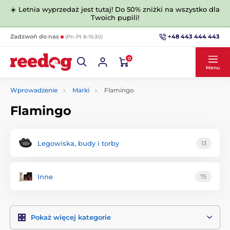
☀️ Letnia wyprzedaż jest tutaj! Do 50% zniżki na wszystko dla
Twoich pupili!
+48 443 444 443
Zadzwoń do nas
(Pn-Pt 8-16:30)
0
Menu
Wprowadzenie
Marki
Flamingo
Flamingo
Legowiska, budy i torby
13
Inne
75
Pokaż więcej kategorie