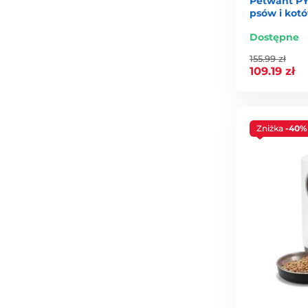
Petwant PY-
psów i kot
Dostępne
155.99 zł
109.19 zł
Zniżka
-40%