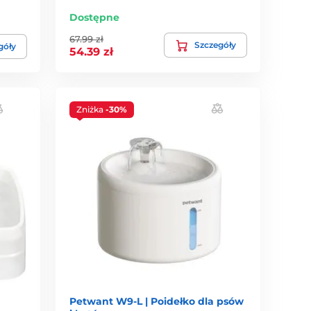
Dostępne
67.99 zł
Szczegóły
góły
54.39 zł
Zniżka
-30%
a
Petwant W9-L | Poidełko dla psów