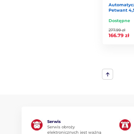
Automatycz
Petwant 4,5
Dostępne
277.99 zł
166.79 zł
Serwis
Serwis obroży
elektronicznych jest ważną