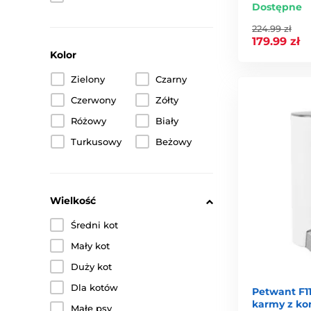
Dostępne
224.99 zł
179.99 zł
Kolor
Zielony
Czarny
Czerwony
Zółty
Różowy
Biały
Turkusowy
Beżowy
Wielkość
Średni kot
Mały kot
Duży kot
Dla kotów
Petwant F1
karmy z k
Małe psy