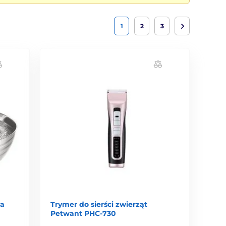
1
2
3
la
Trymer do sierści zwierząt
Petwant PHC-730