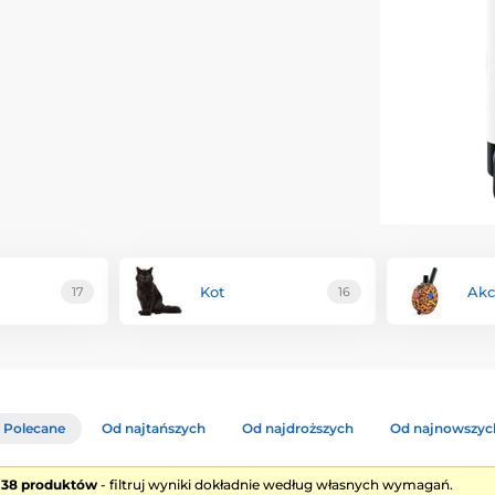
pieki nad zwierzętami domowymi, dlatego jego
idualnie do różnych rozmiarów i charakterów
ać zdalnie za pomocą smartfona i umożliwiają
igentny podajnik, który można napełniać
 także ciepłą lub zimną. Ze sprzedaży swoich
ąt bezdomnych, na które regularnie
ąc produkty Petwant, klienci przyczyniają się
Kot
Akc
17
16
Polecane
Od najtańszych
Od najdroższych
Od najnowszyc
e 38 produktów
- filtruj wyniki dokładnie według własnych wymagań.