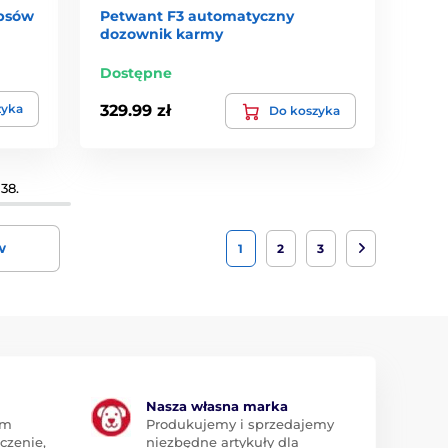
 psów
Petwant F3 automatyczny
dozownik karmy
Dostępne
zyka
329.99 zł
Do koszyka
38.
w
1
2
3
Nasza własna marka
am
Produkujemy i sprzedajemy
czenie,
niezbędne artykuły dla