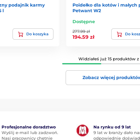
ny podajnik karmy
Poidełko dla kotów i małych
 l
Petwant W2
Dostępne
277.99 zł
Do koszyka
Do kos
194.59 zł
Widziałeś już 15 produktów z 
Zobacz więcej produktó
Profesjonalne doradztwo
Na rynku od 9 lat
Wyślij e-mail lub zadzwoń.
9 lat w branży dało n
Nasi pracownicy chętnie
odpowiednie doświad