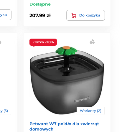
Dostępne
zyka
207.99 zł
Do koszyka
Zniżka
-20%
y (3)
Warianty (2)
Petwant W7 poidło dla zwierząt
domowych