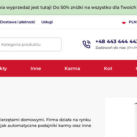
nia wyprzedaż jest tutaj! Do 50% zniżki na wszystko dla Twoich 
Dostawa i płatność
Usługi
PLN
+48 443 444 44
. Kategoria produktu
Zadzwoń do nas
(Pn-Pt
kty
Inne
Karma
Kot
wierzętami domowymi. Firma działa na rynku
ie jak automatyczne podajniki karmy oraz inne