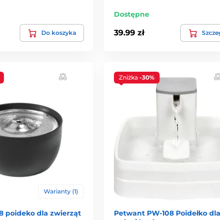
Dostępne
39.99 zł
Do koszyka
Szcze
Zniżka
-30%
Warianty (1)
 poideko dla zwierząt
Petwant PW-108 Poidełko dl