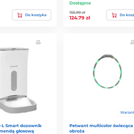
Dostępne
155.99 zł
Do koszyka
Do kos
124.79 zł
Wariant
1-L Smart dozownik
Petwant multicolor świecąca
omendą głosową
obroża