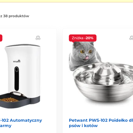
 z 38 produktów
Zniżka
-20%
-102 Automatyczny
Petwant PWS-102 Poidełko d
karmy
psów i kotów