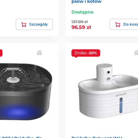
psów i kotów
Dostępne
137.99 zł
Szczegóły
Do kos
96.59 zł
Zniżka
-20%