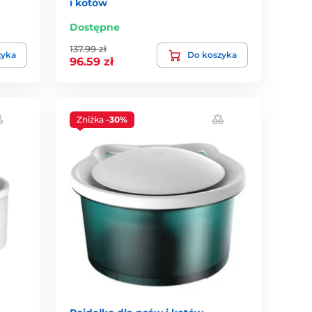
i kotów
Dostępne
137.99 zł
zyka
Do koszyka
96.59 zł
Zniżka
-30%