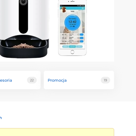
esoria
Promocja
22
19
h