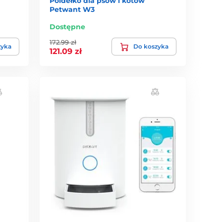
Poidełko dla psów i kotów
Petwant W3
Dostępne
172.99 zł
zyka
Do koszyka
121.09 zł