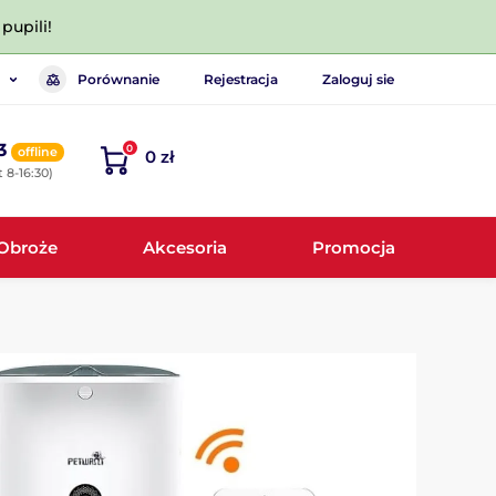
pupili!
Porównanie
Rejestracja
Zaloguj sie
3
0
offline
0 zł
 8-16:30)
Obroże
Akcesoria
Promocja