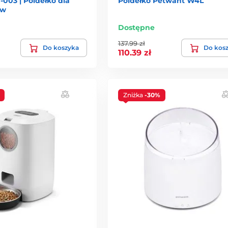
003 | Poidełko dla
Poidełko Petwant W4L
ów
Dostępne
137.99 zł
Do koszyka
Do kos
110.39 zł
Zniżka
-30%