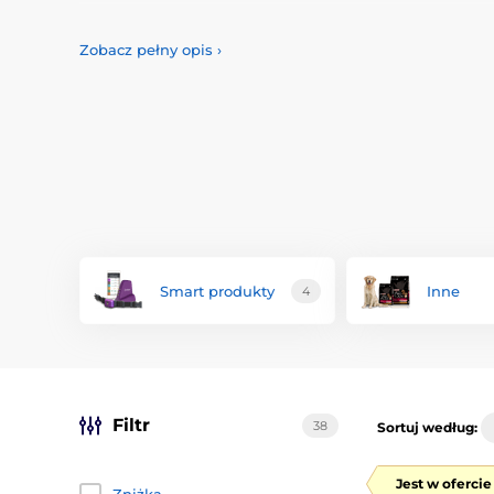
Petwant inspiruje się ideą prawdziwie odpowiedniej o
produkty są projektowane tak, aby dopasować się indyw
Zobacz pełny opis
›
zwierząt. Podajniki można zazwyczaj również kontrolow
ustawienie trybu diety.
Niedawno Petwant wprowadził na rynek wyjątkowy intel
każdym rodzajem karmy — zarówno suchą, jak i mokrą, a
produktów producent wspiera również dobrostan zwierz
przekazuje część swoich przychodów. Dzięki temu, kupuj
do szczęścia nie tylko swoich własnych pupili.
Smart produkty
Inne
4
Filtr
38
Sortuj według:
Jest w oferci