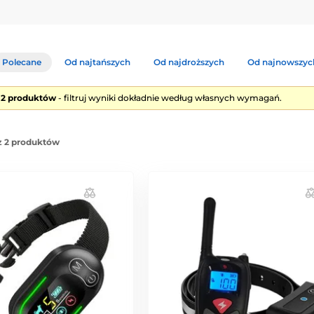
Polecane
Od najtańszych
Od najdroższych
Od najnowszyc
e 2 produktów
- filtruj wyniki dokładnie według własnych wymagań.
z 2 produktów