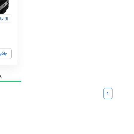
y (1)
góły
.
1