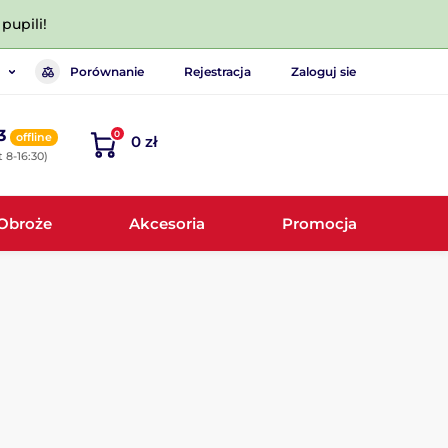
pupili!
Porównanie
Rejestracja
Zaloguj sie
3
0
offline
0 zł
 8-16:30)
Obroże
Akcesoria
Promocja