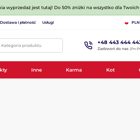
nia wyprzedaż jest tutaj! Do 50% zniżki na wszystko dla Twoich 
Dostawa i płatność
Usługi
PLN
+48 443 444 44
. Kategoria produktu
Zadzwoń do nas
(Pn-Pt
kty
Inne
Karma
Kot