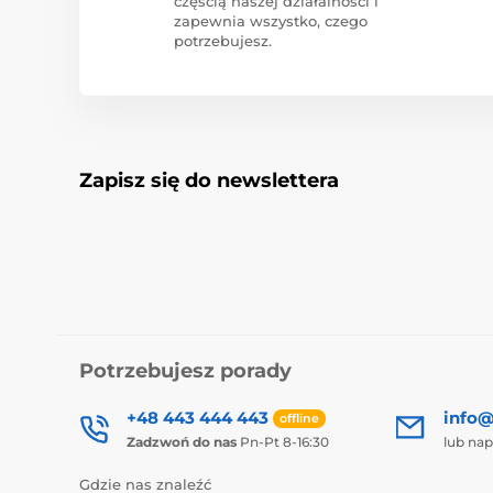
częścią naszej działalności i
zapewnia wszystko, czego
potrzebujesz.
Zapisz się do newslettera
Potrzebujesz porady
+48 443 444 443
info@
offline
Zadzwoń do nas
Pn-Pt 8-16:30
lub nap
Gdzie nas znaleźć