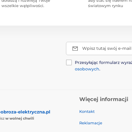
doradzą i rozwieją Twoje
aby stać się liderem n
wszelkie wątpliwości.
światowym rynku
Wpisz tutaj swój e-mail
Przesyłając formularz wy
osobowych
.
Więcej informacji
obroza-elektryczna.pl
Kontakt
isz
w wolnej chwili
Reklamacje