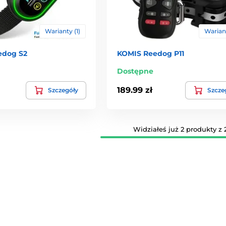
Warianty (1)
Wariant
edog S2
KOMIS Reedog P11
Dostępne
189.99 zł
Szczegóły
Szcze
Widziałeś już 2 produkty z 2