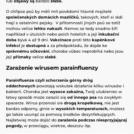
lub
objawy są
bardzo
słabe.
O chřipce psů by měli mít povědomí hlavně majitelé
společenských domácích mazlíčků
, takových, kteří si rádi
hrají s ostatními pejsky. V přítomnosti jiných psů se totiž
mohou velice
lehko nakazit
. Nemoc se tedy snadno šíří
například v útulcích nebo psích hotelích a její
inkubační
doba
bývá 4 až 9 dní.
Vakcinace
proti této
kapénkové
infekci
je
dostupná
a za předpokladu, že dojde ke
správnému očkování
, choroba vůbec neprobíhá nebo jsou
její
příznaky
velice
slabé
.
Zarażenie wirusem parainfluenzy
Parainfluenze czyli schorzenia górny dróg
oddechowych
powstają wskutek działania kilku wirusów i
bakterii. Choroba jest
wysoce zakaźna,
Twój ulubieniec w
łatwy sposób może zarazić się
od innego psa
na zwykłym
spacerze. Wirus przenosi sie
drogą kropelkową
, nie jest
bardzo odporny, ginie w
wysokich temperaturach,
możesz
go także usunąć za pomocą środków dezynfekujących.
Najłatwiej może dojść do
zarażenia podczas niesprzyjającej
pogody,
w przeciągu, wietrze, deszczu itp.