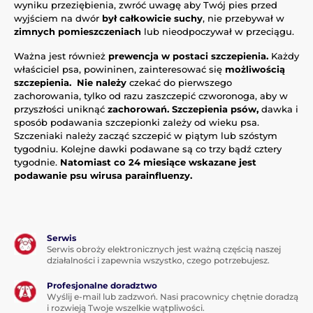
wyniku przeziębienia, zwróć uwagę aby Twój pies przed
wyjściem na dwór
był całkowicie suchy
, nie przebywał w
zimnych pomieszczeniach
lub nieodpoczywał w przeciągu.
Ważna jest również
prewencja w postaci szczepienia.
Każdy
właściciel psa, powininen, zainteresować się
możliwością
szczepienia. Nie należy
czekać do pierwszego
zachorowania, tylko od razu zaszczepić czworonoga, aby w
przyszłości uniknąć
zachorowań. Szczepienia psów,
dawka i
sposób podawania szczepionki zależy od wieku psa.
Szczeniaki należy zacząć szczepić w piątym lub szóstym
tygodniu. Kolejne dawki podawane są co trzy bądź cztery
tygodnie.
Natomiast co 24 miesiące wskazane jest
podawanie psu wirusa parainfluenzy.
Serwis
Serwis obroży elektronicznych jest ważną częścią naszej
działalności i zapewnia wszystko, czego potrzebujesz.
Profesjonalne doradztwo
Wyślij e-mail lub zadzwoń. Nasi pracownicy chętnie doradzą
i rozwieją Twoje wszelkie wątpliwości.