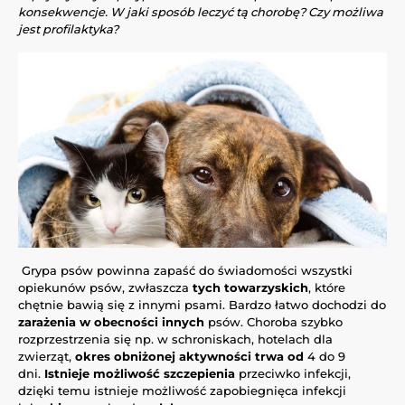
konsekwencje. W jaki sposób leczyć tą chorobę? Czy możliwa
jest profilaktyka?
Grypa psów powinna zapaść do świadomości wszystki
opiekunów psów, zwłaszcza
tych towarzyskich
, które
chętnie bawią się z innymi psami. Bardzo łatwo dochodzi do
zarażenia w obecności innych
psów. Choroba szybko
rozprzestrzenia się np. w schroniskach, hotelach dla
zwierząt,
okres obniżonej aktywności trwa od
4 do 9
dni.
Istnieje możliwość szczepienia
przeciwko infekcji,
dzięki temu istnieje możliwość zapobiegnięca infekcji