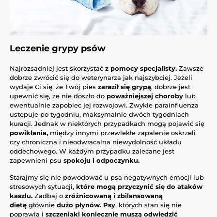
Leczenie grypy psów
Najrozsądniej jest skorzystać
z pomocy specjalisty.
Zawsze
dobrze zwrócić się do weterynarza jak najszybciej. Jeżeli
wydaje Ci się, że Twój pies
zaraził się grypą
, dobrze jest
upewnić się, że nie doszło do
poważniejszej choroby
lub
ewentualnie zapobiec jej rozwojowi. Zwykle parainfluenza
ustępuje po tygodniu, maksymalnie dwóch tygodniach
kuracji. Jednak w niektórych przypadkach mogą pojawić się
powikłania,
między innymi przewlekłe zapalenie oskrzeli
czy chroniczna i nieodwracalna niewydolność układu
oddechowego. W każdym przypadku zalecane jest
zapewnieni psu
spokoju i odpoczynku.
Starajmy się nie powodować u psa negatywnych emocji lub
stresowych sytuacji,
które mogą przyczynić się do ataków
kaszlu.
Zadbaj o
zróżnicowaną i zbilansowaną
dietę
głównie
dużo płynów. Psy
, których stan się nie
poprawia i
szczeniaki koniecznie muszą odwiedzić