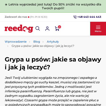
☀️ Letnia wyprzedaż jest tutaj! Do 50% zniżki na wszystko dla
Twoich pupili!
+48 443 444 443
Zadzwoń do nas
(Pn-Pt 8-16:30)
0
Menu
Wprowadzenie
Blog
Artykuły
Grypa u psów: jakie sa objawy i jak ją leczyć?
Grypa u psów: jakie sa objawy
i jak ją leczyć?
Jesli Twój ulubieniec wygląda na zmęczonego i ospałego a
dodatkowo męczy go suchy kaszel, musisz się zastanowić co
jest przyczyną tych problemów. Jedną z możliwości jest
infenkcja parainfluenzą. Parainfluenza lub grypa, nie jest w
żadnym wypadku zagrożeniem życia, ale nie warto jej
lekceważyć. Czasami grypa może przejść w zapalenie płuc a
w pojedynczych przypadkach może to spowodować poważne