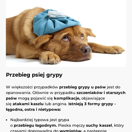
Przebieg psiej grypy
W większości przypadków
przebieg grypy u psów
jest do
opanowania. Głównie w przypadku
szczeniaków i starszych
psów
mogą pojawić się
komplikacje,
objawiające
się
atakami kaszlu
lub angina.
Istnieją 3 formy grypy -
łągodna, ostra i nietypowa:
Najbardziej typowa jest grypa
o
przebiegu łagodnym.
Pieska męczy
suchy kaszel
, który
czasami doprowadza do
wymiotów,
a następnie