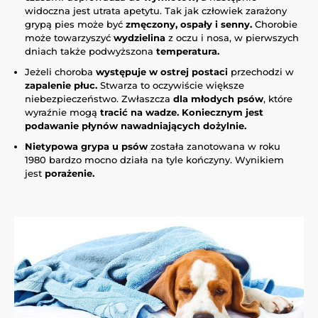
widoczna jest utrata apetytu. Tak jak człowiek zarażony
grypą pies może być
zmęczony, ospały i senny.
Chorobie
może towarzyszyć
wydzielina
z oczu i nosa, w pierwszych
dniach także podwyższona
temperatura.
Jeżeli choroba
występuje w ostrej postaci
przechodzi w
zapalenie płuc.
Stwarza to oczywiście większe
niebezpieczeństwo. Zwłaszcza
dla młodych psów
, które
wyraźnie mogą
tracić na wadze. Koniecznym jest
podawanie płynów nawadniających dożylnie.
Nietypowa grypa u psów
została zanotowana w roku
1980 bardzo mocno działa na tyle kończyny. Wynikiem
jest
porażenie.