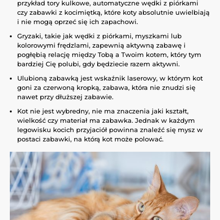
przykład tory kulkowe, automatyczne wędki z piórkami
czy zabawki z kocimiętką, które koty absolutnie uwielbiają
i nie mogą oprzeć się ich zapachowi.
Gryzaki, takie jak wędki z piórkami, myszkami lub
kolorowymi frędzlami, zapewnią aktywną zabawę i
pogłębią relację między Tobą a Twoim kotem, który tym
bardziej Cię polubi, gdy będziecie razem aktywni.
Ulubioną zabawką jest wskaźnik laserowy, w którym kot
goni za czerwoną kropką, zabawa, która nie znudzi się
nawet przy dłuższej zabawie.
Kot nie jest wybredny, nie ma znaczenia jaki kształt,
wielkość czy materiał ma zabawka. Jednak w każdym
legowisku kocich przyjaciół powinna znaleźć się mysz w
postaci zabawki, na którą kot może polować.