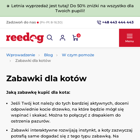
☀️ Letnia wyprzedaż jest tutaj! Do 50% zniżki na wszystko dla
Twoich pupili!
+48 443 444 443
Zadzwoń do nas
(Pn-Pt 8-16:30)
0
Menu
Wprowadzenie
Blog
W czym pomoże
Zabawki dla kotów
Zabawki dla kotów
Jaką zabawkę kupić dla kota:
Jeśli Twój kot należy do tych bardziej aktywnych, doceni
odpowiednie kocie drzewko, na które będzie mógł się
wspinać i skakać. Można to połączyć z drapakiem do
ostrzenia pazurów.
Zabawki interaktywne rozwijają instynkt, a koty zazwyczaj
potrafią same dogadać się z tego typu zabawką. Na