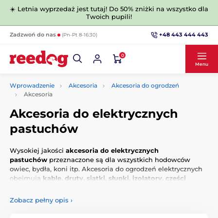
☀️ Letnia wyprzedaż jest tutaj! Do 50% zniżki na wszystko dla
Twoich pupili!
+48 443 444 443
Zadzwoń do nas
(Pn-Pt 8-16:30)
0
Menu
Wprowadzenie
Akcesoria
Akcesoria do ogrodzeń
Akcesoria
Akcesoria do elektrycznych
pastuchów
Wysokiej jakości
akcesoria do elektrycznych
pastuchów
przeznaczone są dla wszystkich hodowców
owiec, bydła, koni itp. Akcesoria do ogrodzeń elektrycznych
obejmują
kable, druty, siatki, słupki, izolatory, części
zamienne i inne.
Możesz wybrać akcesoria według funkcji
lub innych parametrów.
Zobacz pełny opis
›