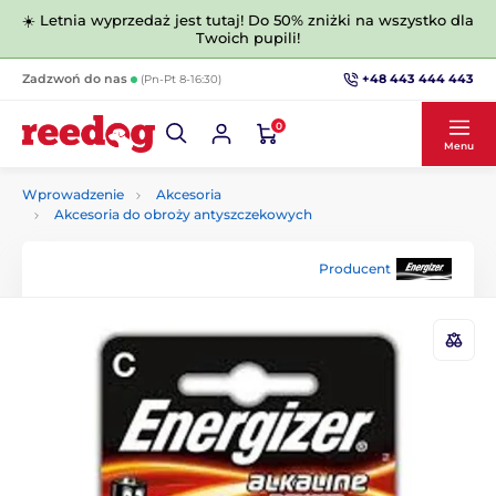
☀️ Letnia wyprzedaż jest tutaj! Do 50% zniżki na wszystko dla
Twoich pupili!
+48 443 444 443
Zadzwoń do nas
(Pn-Pt 8-16:30)
0
Menu
Wprowadzenie
Akcesoria
Akcesoria do obroży antyszczekowych
Producent