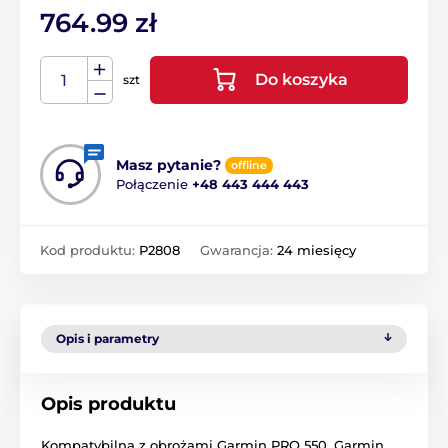
764.99 zł
Do koszyka
szt
Masz pytanie?
offline
Połączenie
+48 443 444 443
Kod produktu:
P2808
Gwarancja:
24 miesięcy
Opis i parametry
Opis produktu
Kompatybilna z obrożami Garmin PRO 550, Garmin