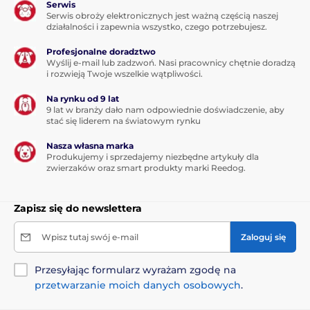
Serwis
Liczba psów
Serwis obroży elektronicznych jest ważną częścią naszej
działalności i zapewnia wszystko, czego potrzebujesz.
Obroża Garmin PT 10 umożliwia kontrolę
nad większą ilością psów bez utraty
Profesjonalne doradztwo
funkcjonalności. Możesz trenować
Wyślij e-mail lub zadzwoń. Nasi pracownicy chętnie doradzą
jednocześnie do 3 psów (z treningowym systemem
i rozwieją Twoje wszelkie wątpliwości.
PRO 550
) lub do 6 psów (z treningowym systemem
Na rynku od 9 lat
PRO 70
).
9 lat w branży dało nam odpowiednie doświadczenie, aby
stać się liderem na światowym rynku
Nasza własna marka
Produkujemy i sprzedajemy niezbędne artykuły dla
Długość obroży
zwierzaków oraz smart produkty marki Reedog.
Garmin PT 10 to dobrej jakości,
wytrzymała obroża z plastiku. Piesek nosi
Zapisz się do newslettera
ją chętnie, obroża jest wygodna. Długość
obroży jest regulowana od 20 do 65 cm.
Wpisz tutaj swój e-mail
Zaloguj się
Przesyłając formularz wyrażam zgodę na
przetwarzanie moich danych osobowych
.
Waga i wymiary