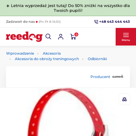
☀️ Letnia wyprzedaż jest tutaj! Do 50% zniżki na wszystko dla
Twoich pupili!
+48 443 444 443
Zadzwoń do nas
(Pn-Pt 8-16:30)
0
Menu
Wprowadzenie
Akcesoria
Akcesoria do obroży treningowych
Odbiorniki
Producent