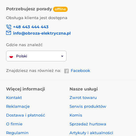
Elektroniczna obroża Garmin PT 10 ma
szerokość 7,8 cm, wysokość 4,4 cm
Potrzebujesz porady
offline
głębokość 4,4 cm. Waży 98 g.
Obsługa klienta jest dostępna
+48 443 444 443
info@obroza-elektryczna.pl
Gdzie nas znaleźć
Produkt znajduje się w kategoriach
Polski
Akcesoria do obroży treningowych
Znajdziesz nas również na:
Facebook
Odbiorniki
Garmin
Więcej informacji
Nasze usługi
Kontakt
Zwrot towaru
Reklamacje
Serwis produktów
Dostawa i płatność
Komis
O firmie
Sprzedaż hurtowa
Regulamin
Artykuły i aktualności