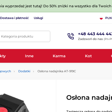
nia wyprzedaż jest tutaj! Do 50% zniżki na wszystko dla Twoich 
Dostawa i płatność
Usługi
PLN
+48 443 444 44
. Kategoria produktu
Zadzwoń do nas
(Pn-Pt
kty
Inne
Karma
Kot
ngowych
Dodatki
Osłona nadajnika AT-919C
Osłona nadaj
Zastępcza osłona do nadaj