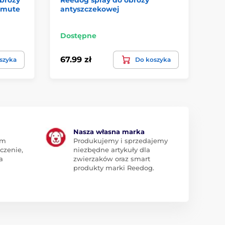
d-mute
antyszczekowej
Ae
Do
Dostępne
2.9
67.99 zł
szyka
Do koszyka
1.7
Nasza własna marka
am
Produkujemy i sprzedajemy
czenie,
niezbędne artykuły dla
a
zwierzaków oraz smart
produkty marki Reedog.