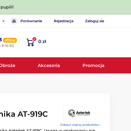
pupili!
Porównanie
Rejestracja
Zaloguj sie
3
0
offline
0 zł
 8-16:30)
Obroże
Akcesoria
Promocja
nika AT-919C
Zobacz więcej produktów ›
nika Aetertek AT-919C. Uwaga w opakowaniu nie