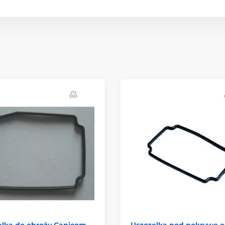
elka do obroży Canicom
Uszczelka pod pokrywę o