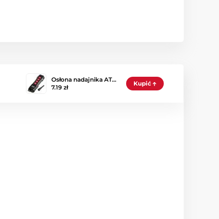
Osłona nadajnika AT…
Kupić
7.19 zł