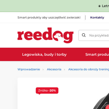
☀️ Let
Smart produkty aby uszczęśliwić zwierzaki
Kontakty
Na przykład
Legowiska, budy i torby
Smart produ
Wprowadzenie
Akcesoria
Akcesoria do obroży treni
Zniżka
-20%