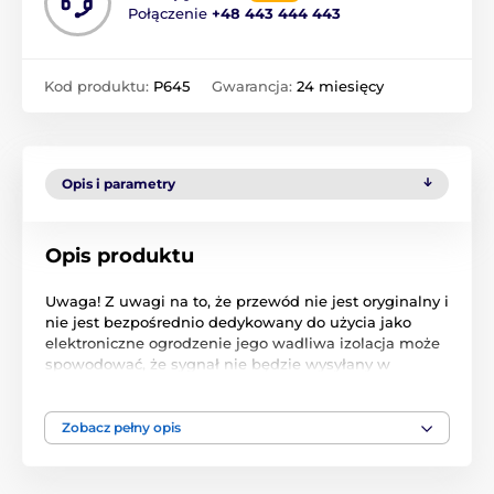
Połączenie
+48 443 444 443
Kod produktu:
P645
Gwarancja:
24 miesięcy
Opis i parametry
Opis produktu
Uwaga! Z uwagi na to, że przewód nie jest oryginalny i
nie jest bezpośrednio dedykowany do użycia jako
elektroniczne ogrodzenie jego wadliwa izolacja może
spowodować, że sygnał nie będzie wysyłany w
miejscu przerwania, lub baza będzie informować o
przerwaniu obwodu. Przed docelową instalacją
skontroluj stan przewodu a w przypadku znalezienia
Zobacz pełny opis
przerwania, przewód utnij i połącz go za pomocą
złączy przewodu antenowego oraz taśmy
elektroizolacyjnej.