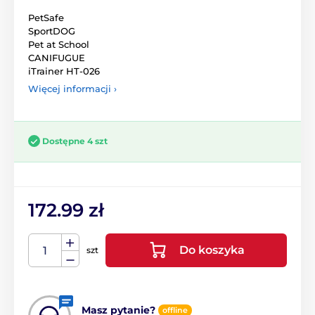
PetSafe
SportDOG
Pet at School
CANIFUGUE
iTrainer HT-026
Więcej informacji ›
Dostępne 4 szt
172.99 zł
Do koszyka
szt
Masz pytanie?
offline