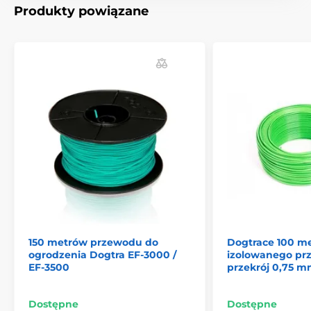
Produkty powiązane
Warianty kolorystyczne
(niebieski, zielony, czarny,
żółty) wybierane są według stanu magazynowego
Produkt znajduje się w kategoriach
Akcesoria do ogrodzeń
Przewody
150 metrów przewodu do
Dogtrace 100 m
ogrodzenia Dogtra EF-3000 /
izolowanego p
EF-3500
przekrój 0,75 
Dostępne
Dostępne