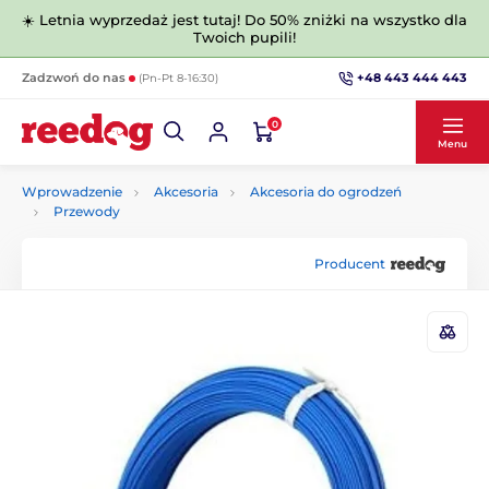
☀️ Letnia wyprzedaż jest tutaj! Do 50% zniżki na wszystko dla
Twoich pupili!
+48 443 444 443
Zadzwoń do nas
(Pn-Pt 8-16:30)
0
Menu
Wprowadzenie
Akcesoria
Akcesoria do ogrodzeń
Przewody
Producent