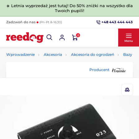
☀️ Letnia wyprzedaż jest tutaj! Do 50% zniżki na wszystko dla
Twoich pupili!
+48 443 444 443
Zadzwoń do nas
(Pn-Pt 8-16:30)
0
Menu
Wprowadzenie
Akcesoria
Akcesoria do ogrodzeń
Bazy
Producent