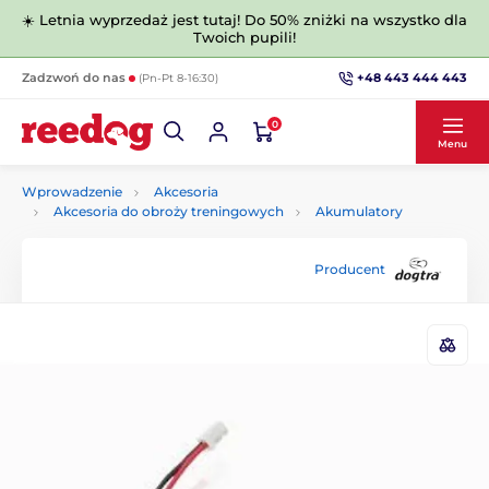
☀️ Letnia wyprzedaż jest tutaj! Do 50% zniżki na wszystko dla
Twoich pupili!
+48 443 444 443
Zadzwoń do nas
(Pn-Pt 8-16:30)
0
Menu
Wprowadzenie
Akcesoria
Akcesoria do obroży treningowych
Akumulatory
Producent