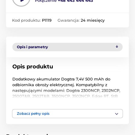
Połączenie
+48 443 444 443
Kod produktu:
P1119
Gwarancja:
24 miesięcy
Opis i parametry
Opis produktu
Dodatkowy akumulator Dogtra 7,4V 500 mAh do
odbiornika obroży elektrycznej. Kompatybilny z
następującymi modelami: Dogtra 2300NCP, 2302NCP,
2500T&B, 2502T&B, 3500NCP, 3502NCP, Edge RT, StB
Hawk.
Zobacz pełny opis