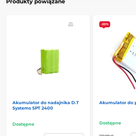
Produkty powiązane
-20%
Produkt znajduje się w kategoriach
Akcesoria do obroży treningowych
Akumulatory
Akumulator do nadajnika D.T
Akumulator do 
Systems SPT 2400
Dostępne
Dostępne
120.99 zł