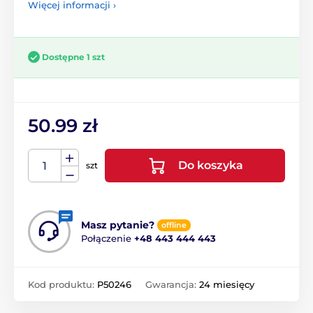
Więcej informacji ›
Dostępne 1 szt
50.99 zł
Do koszyka
szt
Masz pytanie?
offline
Połączenie
+48 443 444 443
Kod produktu:
P50246
Gwarancja:
24 miesięcy