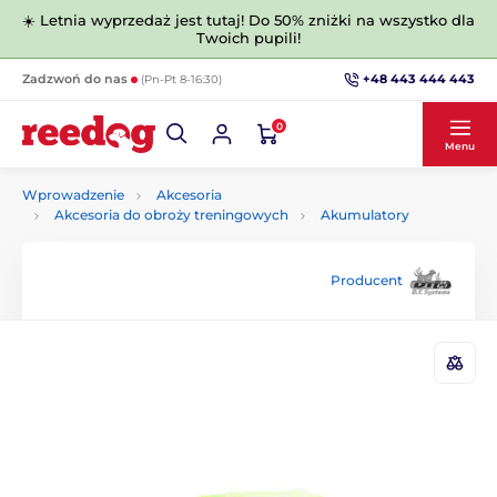
☀️ Letnia wyprzedaż jest tutaj! Do 50% zniżki na wszystko dla
Twoich pupili!
+48 443 444 443
Zadzwoń do nas
(Pn-Pt 8-16:30)
0
Menu
Wprowadzenie
Akcesoria
Akcesoria do obroży treningowych
Akumulatory
Producent