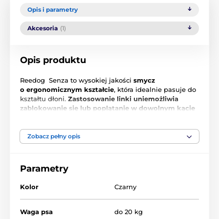
Opis i parametry
Akcesoria
(1)
Opis produktu
Reedog Senza to wysokiej jakości
smycz
o ergonomicznym kształcie
, która idealnie pasuje do
kształtu dłoni.
Zastosowanie linki uniemożliwia
zablokowanie się lub poplątanie w dowolnym kącie
działania
. Jeden przycisk to
3 tryby zatrzymywania
.
Niezależnie od tego, dokąd zmierzasz ze swoim
zwierzakiem, Reedog Senza
zapewni Ci wygodną i
Zobacz pełny opis
łatwą obsługę
, czyli niezawodną kontrolę. Każdy, kto
ma psa wie, że szybka reakcja często decyduje o
skuteczności działania.
Parametry
Kolor
Czarny
Waga psa
do 20 kg