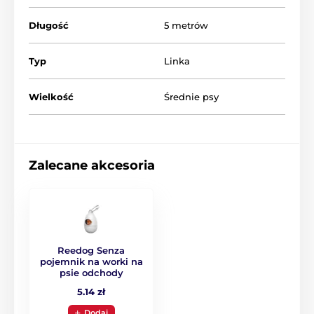
Długość
5 metrów
Typ
Linka
Wielkość
Średnie psy
Zalecane akcesoria
Design, w którym się
zakochasz!
Ta smycz to jakość połączona z nowoczesnym
Reedog Senza
wyglądem.
Ciekawy, oryginalny i praktyczny design Reedog
pojemnik na worki na
Senza
jest dostępny nie tylko w czterech różnych rozmiarach,
psie odchody
ale także w sześciu wariantach kolorystycznych.
5.14 zł
Dodaj