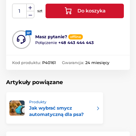
Do koszyka
szt
Masz pytanie?
offline
Połączenie
+48 443 444 443
Kod produktu:
P40161
Gwarancja:
24 miesięcy
Artykuły powiązane
Produkty
Jak wybrać smycz
automatyczną dla psa?