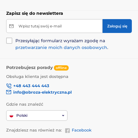
kontrola hamulca
Zapisz się do newslettera
Niezależnie od tego, czy Twojego pupila zaskoczy inny pies,
przechodzień, czy przejeżdżające obok auto
Reedog Senza
pozwala na precyzyjną kontrolę dzięki intuicyjnemu
Wpisz tutaj swój e-mail
Zaloguj się
sterowaniu przyciskiem hamulca
. Jednym naciśnięciem bez
problemu zwiniesz smycz, zatrzymasz lub pozwolisz na
Przesyłając formularz wyrażam zgodę na
swobodne rozwijanie się
linki, która pod żadnym kątem
przetwarzanie moich danych osobowych
.
działania nie popląta się
.
Produkt znajduje się w kategoriach
Potrzebujesz porady
offline
Obsługa klienta jest dostępna
Inne
Akcesoria do spacerów
+48 443 444 443
Smycze dla psów
Automatyczne
info@obroza-elektryczna.pl
Linka
Dla średnich psów
Gdzie nas znaleźć
Akcesoria do spacerów
Polski
Znajdziesz nas również na:
Facebook