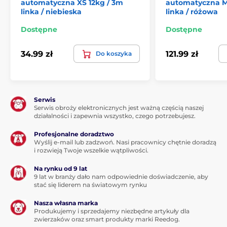
automatyczna XS 12kg / 3m
automatyczna M
spadochronów wojskowych, dlatego charakteryzuje się
linka / niebieska
linka / różowa
doskonałą zdolnością wytrzymywania obciążenia.
Dostępne
Dostępne
34.99 zł
121.99 zł
Do koszyka
Serwis
Serwis obroży elektronicznych jest ważną częścią naszej
działalności i zapewnia wszystko, czego potrzebujesz.
Profesjonalne doradztwo
Wyślij e-mail lub zadzwoń. Nasi pracownicy chętnie doradzą
i rozwieją Twoje wszelkie wątpliwości.
Na rynku od 9 lat
9 lat w branży dało nam odpowiednie doświadczenie, aby
stać się liderem na światowym rynku
Nasza własna marka
Jeden przycisk: idealna
Produkujemy i sprzedajemy niezbędne artykuły dla
zwierzaków oraz smart produkty marki Reedog.