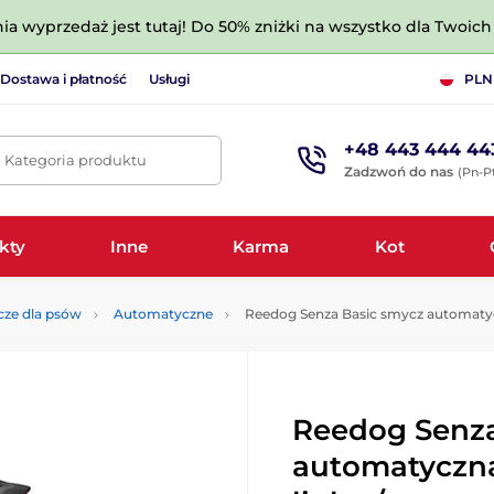
nia wyprzedaż jest tutaj! Do 50% zniżki na wszystko dla Twoich 
Dostawa i płatność
Usługi
PLN
+48 443 444 44
. Kategoria produktu
Zadzwoń do nas
(Pn-Pt
kty
Inne
Karma
Kot
ze dla psów
Automatyczne
Reedog Senza Basic smycz automatyc
Reedog Senza
automatyczna