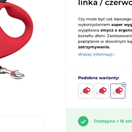
linka / czerw
Czy może być coś lepszego
wykorzystaniem
super wy
wyjątkowa
smycz o ergon
kształtu dłoni. Zastosowan
poplątanie w dowolnym kąc
zatrzymywania.
Więcej informacji ›
Podobne warianty:
Dostępne > 10 szt