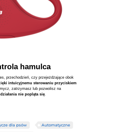
ntrola hamulca
ies, przechodzień, czy przejeżdżające obok
ięki intuicyjnemu sterowaniu przyciskiem
smycz, zatrzymasz lub pozwolisz na
działania nie popląta się
.
cze dla psów
Automatyczne