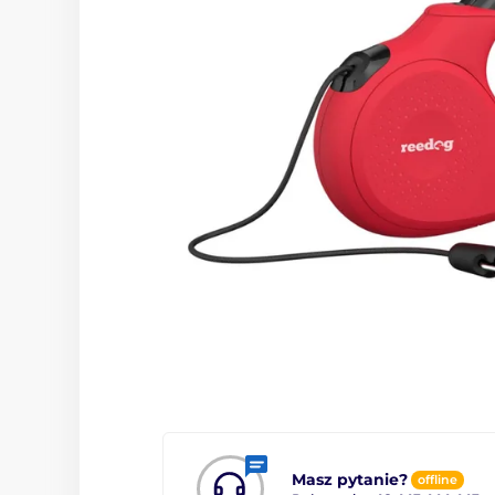
Masz pytanie?
offline