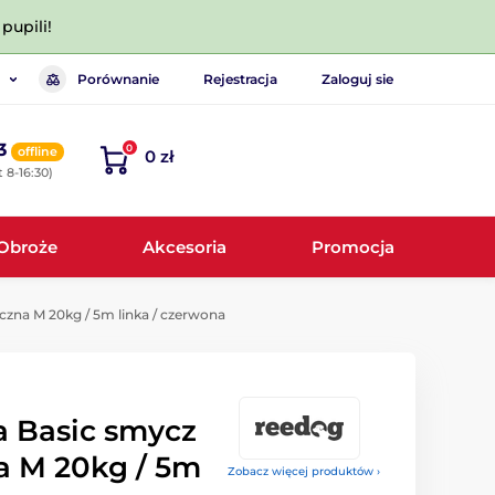
pupili!
Porównanie
Rejestracja
Zaloguj sie
3
0
offline
0 zł
 8-16:30)
Obroże
Akcesoria
Promocja
zna M 20kg / 5m linka / czerwona
 Basic smycz
 M 20kg / 5m
Zobacz więcej produktów ›