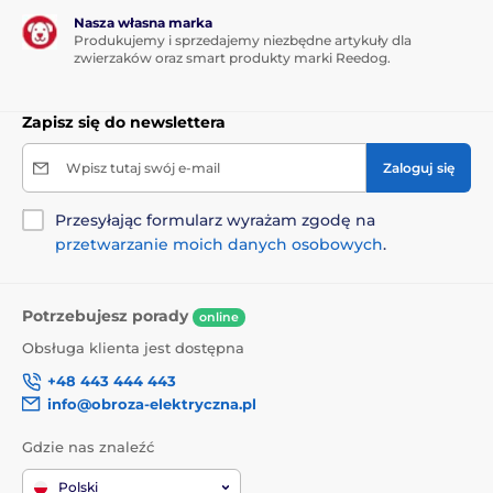
kontrola hamulca
Nasza własna marka
Produkujemy i sprzedajemy niezbędne artykuły dla
Niezależnie od tego, czy Twojego pupila zaskoczy inny pies,
zwierzaków oraz smart produkty marki Reedog.
przechodzień, czy przejeżdżające obok auto
Reedog Senza
pozwala na precyzyjną kontrolę dzięki intuicyjnemu
sterowaniu przyciskiem hamulca
. Jednym naciśnięciem bez
Zapisz się do newslettera
problemu zwiniesz smycz, zatrzymasz lub pozwolisz na
swobodne rozwijanie się
linki, która pod żadnym kątem
Wpisz tutaj swój e-mail
Zaloguj się
działania nie popląta się
.
Przesyłając formularz wyrażam zgodę na
przetwarzanie moich danych osobowych
.
Produkt znajduje się w kategoriach
Potrzebujesz porady
online
Inne
Akcesoria do spacerów
Obsługa klienta jest dostępna
Smycze dla psów
Automatyczne
+48 443 444 443
Linka
Dla średnich psów
info@obroza-elektryczna.pl
Akcesoria do spacerów
Gdzie nas znaleźć
Polski