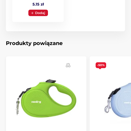
5.15 zł
Dodaj
Produkty powiązane
-50%
Wyjątkowo mocna linka,
która nie plącze się!
Smycz Reedog posiada linkę, która
nigdy nie zacina się i nie
plącze
. Linka jest
wykonana z materiału o wysokiej
wytrzymałości
. Tkanina wykorzystywana jest do produkcji