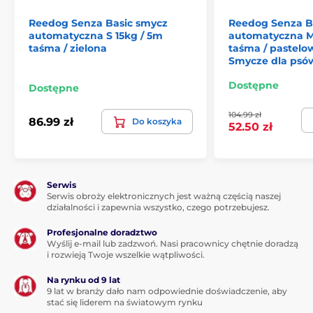
spadochronów wojskowych, dlatego charakteryzuje się
Reedog Senza Basic smycz
Reedog Senza B
doskonałą zdolnością wytrzymywania obciążenia.
automatyczna S 15kg / 5m
automatyczna M
taśma / zielona
taśma / pastelow
Smycze dla psó
Dostępne
Dostępne
104.99 zł
86.99 zł
Do koszyka
52.50 zł
Serwis
Serwis obroży elektronicznych jest ważną częścią naszej
działalności i zapewnia wszystko, czego potrzebujesz.
Profesjonalne doradztwo
Wyślij e-mail lub zadzwoń. Nasi pracownicy chętnie doradzą
i rozwieją Twoje wszelkie wątpliwości.
Na rynku od 9 lat
Jeden przycisk: idealna
9 lat w branży dało nam odpowiednie doświadczenie, aby
stać się liderem na światowym rynku