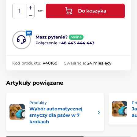
Do koszyka
szt
Masz pytanie?
online
Połączenie
+48 443 444 443
Kod produktu:
P40160
Gwarancja:
24 miesięcy
Artykuły powiązane
Produkty
Pr
Wybór automatycznej
J
smyczy dla psów w 7
a
krokach