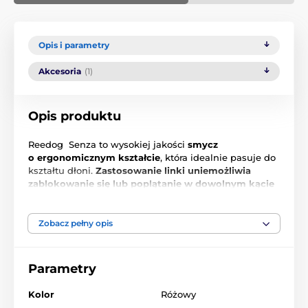
Opis i parametry
Akcesoria
(1)
Opis produktu
Reedog Senza to wysokiej jakości
smycz
o ergonomicznym kształcie
, która idealnie pasuje do
kształtu dłoni.
Zastosowanie linki uniemożliwia
zablokowanie się lub poplątanie w dowolnym kącie
działania
. Jeden przycisk to
3 tryby zatrzymywania
.
Niezależnie od tego, dokąd zmierzasz ze swoim
zwierzakiem, Reedog Senza
zapewni Ci wygodną i
Zobacz pełny opis
łatwą obsługę
, czyli niezawodną kontrolę. Każdy, kto
ma psa wie, że szybka reakcja często decyduje o
skuteczności działania.
Parametry
Kolor
Różowy