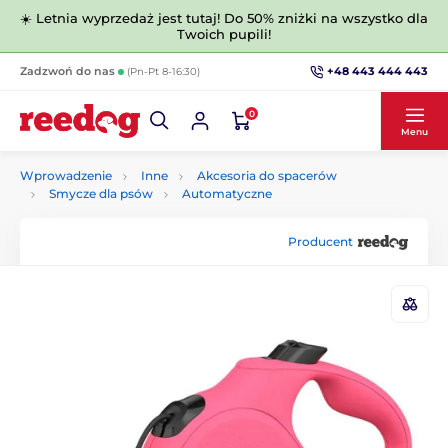
☀️ Letnia wyprzedaż jest tutaj! Do 50% zniżki na wszystko dla
Twoich pupili!
+48 443 444 443
Zadzwoń do nas
(Pn-Pt 8-16:30)
0
Menu
Wprowadzenie
Inne
Akcesoria do spacerów
Smycze dla psów
Automatyczne
Producent