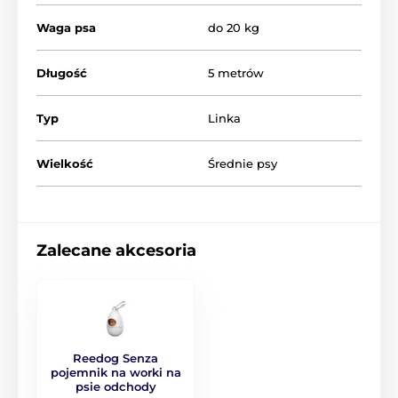
Waga psa
do 20 kg
Długość
5 metrów
Typ
Linka
Wielkość
Średnie psy
Design, jaký si snadno zamilujete!
Zalecane akcesoria
Když se v jediném produktu setká kvalita s moderní
úpravou, tak si výsledek snadno zamilujete!
Svěží,
originální i praktický je proto i design vodítka
Reedog Senza.
Dostanete ho nejen ve čtyřech různých
velikostech, ale i v šesti barevných variantách.
Reedog Senza
pojemnik na worki na
psie odchody