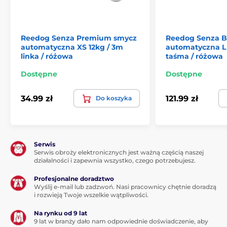
Reedog Senza Premium smycz
Reedog Senza B
automatyczna XS 12kg / 3m
automatyczna L
linka / różowa
taśma / różowa
Dostępne
Dostępne
Automatyczna smycz Reedog jest
34.99 zł
121.99 zł
Do koszyka
niezawodna!
Niezależnie od tego, dokąd zmierzasz ze swoim
zwierzakiem, Reedog Senza
zapewni Ci wygodną i
łatwą obsługę, czyli niezawodną kontrolę.
Każdy, kto
Serwis
Serwis obroży elektronicznych jest ważną częścią naszej
ma psa wie, że szybka reakcja często decyduje o
działalności i zapewnia wszystko, czego potrzebujesz.
skuteczności działania.
Profesjonalne doradztwo
Jeden przycisk: idealna kontrola
Wyślij e-mail lub zadzwoń. Nasi pracownicy chętnie doradzą
hamulca
i rozwieją Twoje wszelkie wątpliwości.
Na rynku od 9 lat
W momencie, kiedy Twój pies będzie zaskoczony
9 lat w branży dało nam odpowiednie doświadczenie, aby
przez pieszego lub przejeżdżające auto
smycz