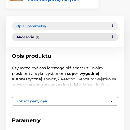
Opis i parametry
Akcesoria
(1)
Opis produktu
Czy może być coś lepszego niż spacer z Twoim
pieskiem z wykorzystaniem
super wygodnej
automatycznej
smyczy? Reedog Senza to wyjątkowa
smycz o
ergonomicznym kształcie
, która idealnie
pasuje do kształtu dłoni. Zastosowanie taśmy
uniemożliwia zablokowanie się lub poplątanie w
dowolnym kącie działania.
Jeden przycisk to 3 tryby
Zobacz pełny opis
zatrzymywania.
Produkt czeskiej firmy!
Dla psów z wagą do 12 kg.
Parametry