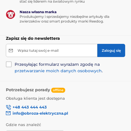
stać się liderem na światowym rynku
Reedog Senza pozwali Ci na precyzyjną kontrolę
taśmy za pomocą przycisku z hamulcem.
Jednym
Nasza własna marka
naciśnięciem bez problemu zwiniesz smycz,
Produkujemy i sprzedajemy niezbędne artykuły dla
zatrzymasz lub pozwolisz na swobodne
rozwijanie się
zwierzaków oraz smart produkty marki Reedog.
taśmy smyczy, która pod żadnym kątem działania
nie popląta się
. Dzięki ergonomicznej konstrukcji
uchwytu wszystko masz dosłownie pod ręką.
Zapisz się do newslettera
Możliwość szybkiej reakcji to dokładnie to, czego
oczekujesz podczas spacerów z Twoim psem!
Wpisz tutaj swój e-mail
Zaloguj się
Przesyłając formularz wyrażam zgodę na
przetwarzanie moich danych osobowych
.
Potrzebujesz porady
offline
Obsługa klienta jest dostępna
+48 443 444 443
info@obroza-elektryczna.pl
Gdzie nas znaleźć