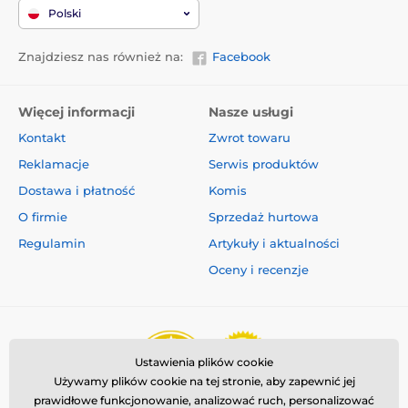
Polski
Znajdziesz nas również na:
Facebook
Więcej informacji
Nasze usługi
Multipozycyjna taśma zapewnia
Kontakt
Zwrot towaru
nieograniczoną elastyczność!
Reklamacje
Serwis produktów
Any angle lub "dowolny kąt" oznacza
multipozycyjną
Dostawa i płatność
Komis
funkcję taśmy, dzięki, której taśma nie zacina
się.
Pies może pójść w dowolnym kierunku, nawet
O firmie
Sprzedaż hurtowa
jego szybki ruch pozwoli Ci na idealną kontrolę. Czas
Regulamin
Artykuły i aktualności
na spacery bez zmartwień, z poczuciem wolności.
Smycz z mulitpozycyjną taśmą, która nie przeszkadza
Oceny i recenzje
podczas spacerów i zwiększa możliwości ruchu psa.
Smycz to nie tylko wygoda dla Ciebie, ale przede
wszystkim dla Twojego psa.
Taśma została wykonana z materiału
odpornego na
Ustawienia plików cookie
ciągniecie psa.
Materiał wykorzystywany jest do
Używamy plików cookie na tej stronie, aby zapewnić jej
produkcji spadochronów wojskowych, dlatego
prawidłowe funkcjonowanie, analizować ruch, personalizować
charakteryzuje się doskonałą zdolnością