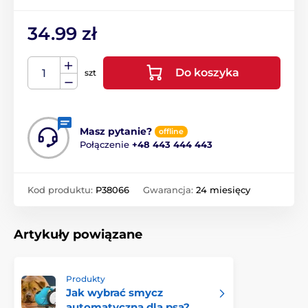
34.99 zł
Do koszyka
szt
Masz pytanie?
offline
Połączenie
+48 443 444 443
Kod produktu:
P38066
Gwarancja:
24 miesięcy
Artykuły powiązane
Produkty
Jak wybrać smycz
automatyczną dla psa?