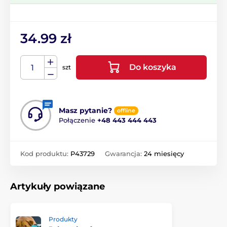
34.99 zł
Do koszyka
szt
Masz pytanie?
offline
Połączenie
+48 443 444 443
Kod produktu:
P43729
Gwarancja:
24 miesięcy
Artykuły powiązane
Produkty