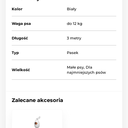
Kolor
Biały
Waga psa
do 12 kg
Długość
3 metry
Typ
Pasek
Małe psy
,
Dla
Wielkość
najmniejszych psów
Cechy smyczy Reedog
Senza Premium
Zalecane akcesoria
Intuicyjna kontrola za pomocą jednego przycisku
Taśma przeciwko zaplątaniu
3 tryby zatrzymywania
Płynne zwijanie taśmy