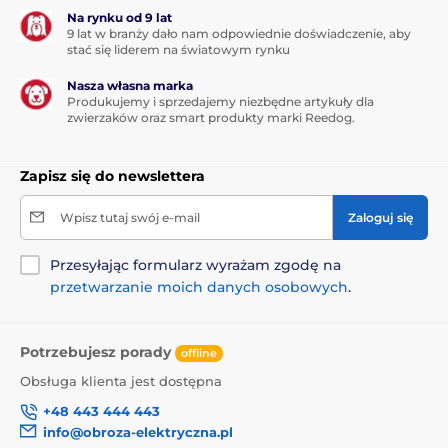
W momencie, kiedy Twój pies będzie zaskoczony
Na rynku od 9 lat
przez pieszego lub przejeżdżające auto
smycz
9 lat w branży dało nam odpowiednie doświadczenie, aby
stać się liderem na światowym rynku
Reedog Senza pozwali Ci na precyzyjną kontrolę
taśmy za pomocą przycisku z hamulcem.
Jednym
Nasza własna marka
naciśnięciem bez problemu zwiniesz smycz,
Produkujemy i sprzedajemy niezbędne artykuły dla
zatrzymasz lub pozwolisz na swobodne
rozwijanie się
zwierzaków oraz smart produkty marki Reedog.
taśmy smyczy, która pod żadnym kątem działania
nie popląta się
. Dzięki ergonomicznej konstrukcji
uchwytu wszystko masz dosłownie pod ręką.
Zapisz się do newslettera
Możliwość szybkiej reakcji to dokładnie to, czego
oczekujesz podczas spacerów z Twoim psem!
Wpisz tutaj swój e-mail
Zaloguj się
Uchwyt jest gumowany,
dzięki czemu nie ślizga się
w dłoni!
Przesyłając formularz wyrażam zgodę na
przetwarzanie moich danych osobowych
.
Potrzebujesz porady
offline
Obsługa klienta jest dostępna
+48 443 444 443
info@obroza-elektryczna.pl