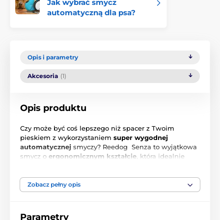
Jak wybrać smycz
automatyczną dla psa?
Opis i parametry
Akcesoria
(1)
Opis produktu
Czy może być coś lepszego niż spacer z Twoim
pieskiem z wykorzystaniem
super wygodnej
automatycznej
smyczy? Reedog Senza to wyjątkowa
smycz o
ergonomicznym kształcie
, która idealnie
pasuje do kształtu dłoni. Zastosowanie taśmy
uniemożliwia zablokowanie się lub poplątanie w
dowolnym kącie działania.
Jeden przycisk to 3 tryby
Zobacz pełny opis
zatrzymywania.
Produkt czeskiej firmy! Dla psów z
wagą do 12 kg
Parametry