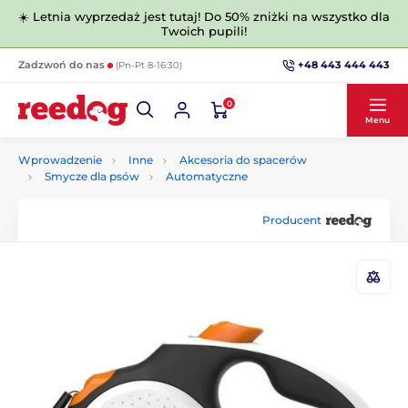
☀️ Letnia wyprzedaż jest tutaj! Do 50% zniżki na wszystko dla
Twoich pupili!
+48 443 444 443
Zadzwoń do nas
(Pn-Pt 8-16:30)
0
Menu
Wprowadzenie
Inne
Akcesoria do spacerów
Smycze dla psów
Automatyczne
Producent