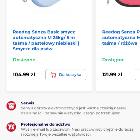
Reedog Senza Basic smycz
Reedog Senza 
automatyczna M 25kg/ 5 m
automatyczna M
taśma / pastelowy niebieski |
taśma / różówa
Smycze dla psów
Dostępne
Dostępne
Automatyczna smycz Reedog jest
104.99 zł
121.99 zł
Do koszyka
niezawodna!
Niezależnie od tego, dokąd zmierzasz ze swoim
zwierzakiem, Reedog Senza
zapewni Ci wygodną i
łatwą obsługę, czyli niezawodną kontrolę.
Każdy, kto
Serwis
ma psa wie, że szybka reakcja często decyduje o
Serwis obroży elektronicznych jest ważną częścią naszej
skuteczności działania.
działalności i zapewnia wszystko, czego potrzebujesz.
Jeden przycisk: idealna kontrola
Profesjonalne doradztwo
Wyślij e-mail lub zadzwoń. Nasi pracownicy chętnie doradzą
hamulca
i rozwieją Twoje wszelkie wątpliwości.