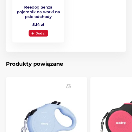
Reedog Senza
Super wytrzymała taśma
pojemnik na worki na
psie odchody
Ergonomiczny kształt gumowego uchwytu
5.14 zł
Stylowy wygląd
Dodaj
Wytrzymały chromowany karabińczyk
4 rodzaje wielkości
Różne warianty kolorystyczne
Produkty powiązane