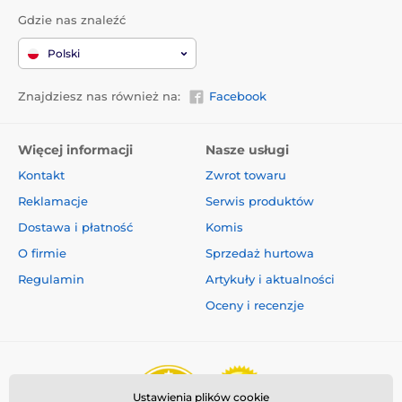
Gdzie nas znaleźć
Polski
Znajdziesz nas również na:
Facebook
Więcej informacji
Nasze usługi
Kontakt
Zwrot towaru
Multipozycyjna taśma zapewnia
Reklamacje
Serwis produktów
nieograniczoną elastyczność!
Dostawa i płatność
Komis
Any angle lub "dowolny kąt" oznacza
multipozycyjną
O firmie
Sprzedaż hurtowa
funkcję taśmy, dzięki, której taśma nie zacina
Regulamin
Artykuły i aktualności
się.
Pies może pójść w dowolnym kierunku, nawet
jego szybki ruch pozwoli Ci na idealną kontrolę. Czas
Oceny i recenzje
na spacery bez zmartwień, z poczuciem wolności.
Smycz z mulitpozycyjną taśmą, która nie przeszkadza
podczas spacerów i zwiększa możliwości ruchu psa.
Smycz to nie tylko wygoda dla Ciebie, ale przede
wszystkim dla Twojego psa.
Ustawienia plików cookie