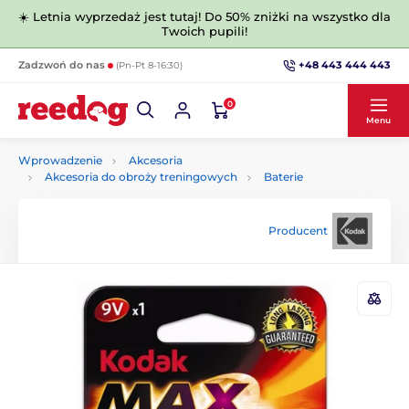
☀️ Letnia wyprzedaż jest tutaj! Do 50% zniżki na wszystko dla
Twoich pupili!
+48 443 444 443
Zadzwoń do nas
(Pn-Pt 8-16:30)
0
Menu
Wprowadzenie
Akcesoria
Akcesoria do obroży treningowych
Baterie
Producent