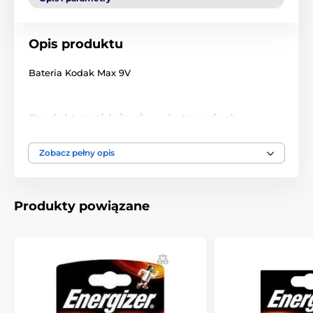
Opis produktu
Bateria Kodak Max 9V
Produkt znajduje się w kategoriach
Akcesoria do obroży treningowych
Zobacz pełny opis
Baterie
Baterie
Akcesoria do obroży GPS
Baterie
Produkty powiązane
Baterie