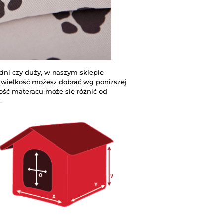
edni czy duży, w naszym sklepie
ą wielkość możesz dobrać wg poniższej
kość materacu może się różnić od
.