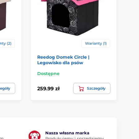
ty (2)
Warianty (1)
Reedog Domek Circle |
Re
Legowisko dla psów
Le
Dostępne
Do
259.99 zł
25
egóły
Szczegóły
Nasza własna marka
am
Produkujemy i sprzedajemy