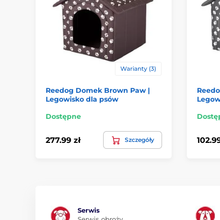
Warianty (3)
Reedog Domek Brown Paw |
Reedo
Legowisko dla psów
Legow
Dostępne
Dostę
277.99 zł
102.99
Szczegóły
Serwis
Serwis obroży