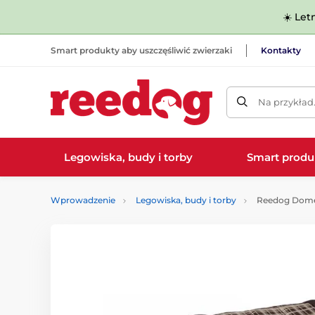
☀️ Let
Smart produkty aby uszczęśliwić zwierzaki
Kontakty
Na przykład
Legowiska, budy i torby
Smart produ
Wprowadzenie
Legowiska, budy i torby
Reedog Domek