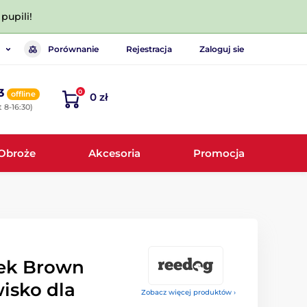
pupili!
Porównanie
Rejestracja
Zaloguj sie
3
0
offline
0 zł
 8-16:30)
Obroże
Akcesoria
Promocja
ek Brown
wisko dla
Zobacz więcej produktów ›