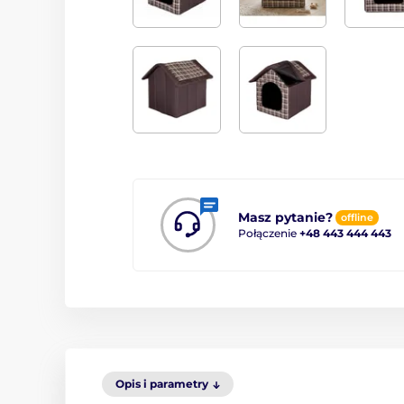
Masz pytanie?
offline
Połączenie
+48 443 444 443
Opis i parametry