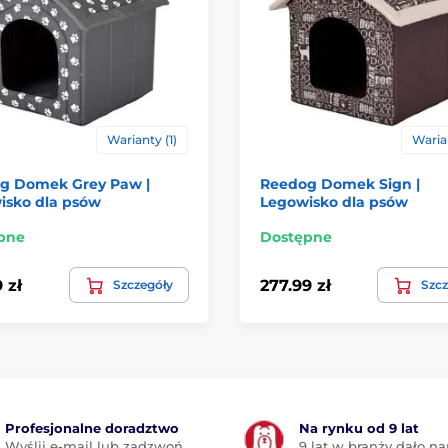
Warianty (1)
Warian
g Domek Grey Paw |
Reedog Domek Sign |
isko dla psów
Legowisko dla psów
pne
Dostępne
 zł
277.99 zł
Szczegóły
Szcz
Profesjonalne doradztwo
Na rynku od 9 lat
Wyślij e-mail lub zadzwoń.
9 lat w branży dało n