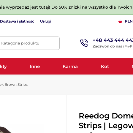
nia wyprzedaż jest tutaj! Do 50% zniżki na wszystko dla Twoich 
Dostawa i płatność
Usługi
PLN
+48 443 444 44
. Kategoria produktu
Zadzwoń do nas
(Pn-Pt
kty
Inne
Karma
Kot
 Brown Strips
Reedog Dom
Strips | Lego