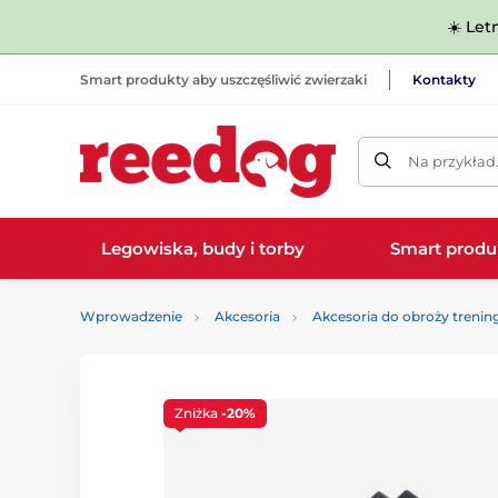
☀️ Let
Smart produkty aby uszczęśliwić zwierzaki
Kontakty
Na przykład
Legowiska, budy i torby
Smart produ
Wprowadzenie
Akcesoria
Akcesoria do obroży treni
Zniżka
-20%