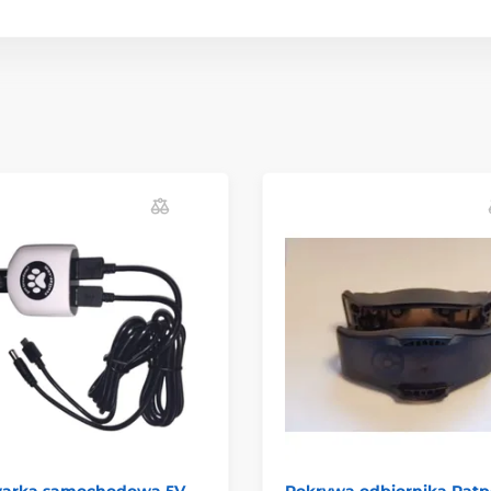
arka samochodowa 5V
Pokrywa odbiornika Patp