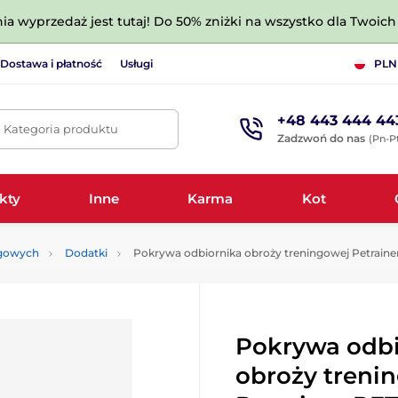
nia wyprzedaż jest tutaj! Do 50% zniżki na wszystko dla Twoich 
Dostawa i płatność
Usługi
PLN
+48 443 444 44
. Kategoria produktu
Zadzwoń do nas
(Pn-Pt
kty
Inne
Karma
Kot
ngowych
Dodatki
Pokrywa odbiornika obroży treningowej Petrain
Pokrywa odbi
obroży treni