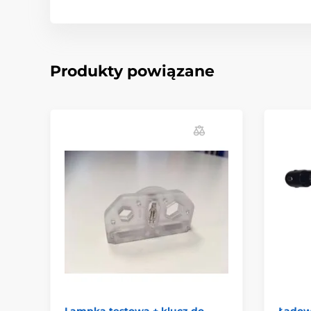
Produkty powiązane
Lampka testowa + klucz do
Ładow