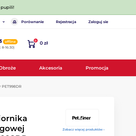
pupili!
Porównanie
Rejestracja
Zaloguj sie
3
0
offline
0 zł
 8-16:30)
Obroże
Akcesoria
Promocja
er PET998DR
ornika
ngowej
Zobacz więcej produktów ›