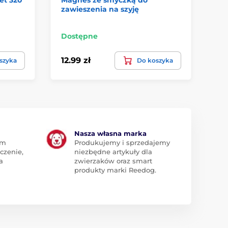
zawieszenia na szyję
60
NC
Dostępne
W 
12.99 zł
50
szyka
Do koszyka
Nasza własna marka
am
Produkujemy i sprzedajemy
czenie,
niezbędne artykuły dla
a
zwierzaków oraz smart
produkty marki Reedog.