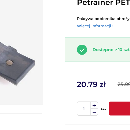
Petrainer PE
Pokrywa odbiornika obroży
Więcej informacji ›
Dostępne > 10 szt
20.79 zł
25.99
szt