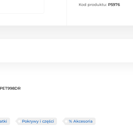
Kod produktu:
P5976
r PET998DR
atki
Pokrywy i części
% Akcesoria