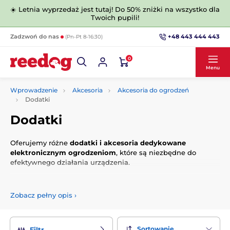
☀️ Letnia wyprzedaż jest tutaj! Do 50% zniżki na wszystko dla
Twoich pupili!
+48 443 444 443
Zadzwoń do nas
(Pn-Pt 8-16:30)
0
Menu
Wprowadzenie
Akcesoria
Akcesoria do ogrodzeń
Dodatki
Dodatki
Oferujemy różne
dodatki i akcesoria dedykowane
elektronicznym ogrodzeniom
, które są niezbędne do
efektywnego działania urządzenia.
Zobacz pełny opis
›
Sortowanie
Filtr