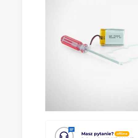
Masz pytanie?
offline