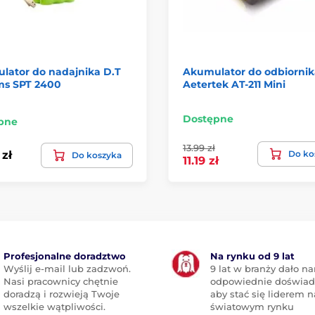
lator do nadajnika D.T
Akumulator do odbiornik
ms SPT 2400
Aetertek AT-211 Mini
Dostępne
pne
13.99 zł
Do ko
 zł
Do koszyka
11.19 zł
Profesjonalne doradztwo
Na rynku od 9 lat
Wyślij e-mail lub zadzwoń.
9 lat w branży dało n
Nasi pracownicy chętnie
odpowiednie doświad
doradzą i rozwieją Twoje
aby stać się liderem n
wszelkie wątpliwości.
światowym rynku