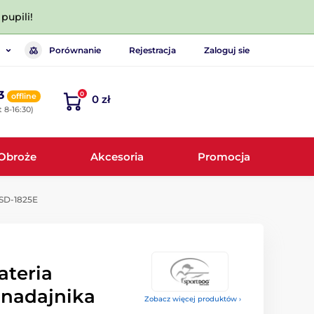
pupili!
Porównanie
Rejestracja
Zaloguj sie
3
0
offline
0 zł
 8-16:30)
Obroże
Akcesoria
Promocja
 SD-1825E
teria
 nadajnika
Zobacz więcej produktów ›