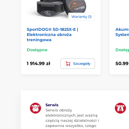
Warianty (1)
SportDOG® SD-1825X-E |
Akumu
Elektroniczna obroża
Syste
treningowa
Dostępne
Dostę
1 914.99 zł
50.99
Szczegóły
Serwis
Serwis obroży
elektronicznych jest ważną
częścią naszej działalności i
zapewnia wszystko, czego