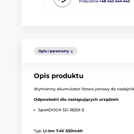
Połączenie
+48 443 444 443
Opis i parametry
Opis produktu
Wymienny akumulator litowo-jonowy do nadajni
Odpowiedni dla następujących urządzeń:
SportDOG® SD-1825X-E
Typ:
Li-Ion 7.4V 550mAh