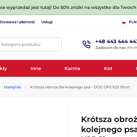
nia wyprzedaż jest tutaj! Do 50% zniżki na wszystko dla Twoich 
Dostawa i płatność
Usługi
PLN
+48 443 444 44
. Kategoria produktu
Zadzwoń do nas
(Pn-Pt
kty
Inne
Karma
Kot
Nadajniki
Krótsza obroża dla kolejnego psa - DOG GPS X25 Short
Krótsza obroż
kolejnego ps