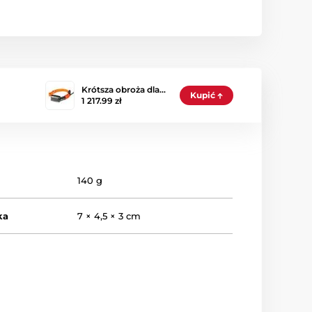
Krótsza obroża dla…
Kupić
1 217.99 zł
140 g
ka
7 × 4,5 × 3 cm