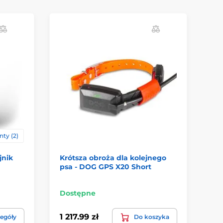
ty (2)
jnik
Krótsza obroża dla kolejnego
Do
psa - DOG GPS X20 Short
ko
Sh
Dostępne
Do
1 217.99 zł
1 
egóły
Do koszyka