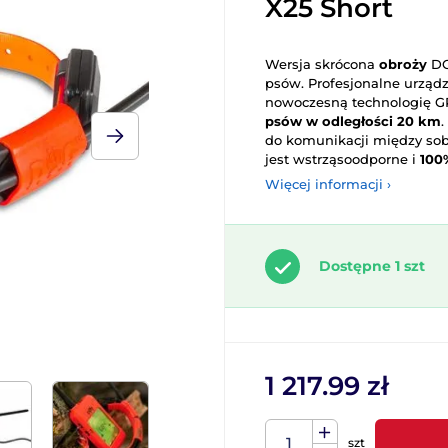
X25 Short
Wersja skrócona
obroży
DO
psów. Profesjonalne urząd
nowoczesną technologię GP
psów w odległości 20 km
do komunikacji między so
jest wstrząsoodporne i
100
Więcej informacji ›
Dostępne 1 szt
1 217.99 zł
szt