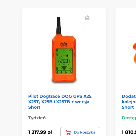
Pilot Dogtrace DOG GPS X25,
Dodat
X25T, X25B i X25TB + wersja
kolej
Short
Short
Tydzień
Dostę
1 217.99 zł
1 810.
Do koszyka