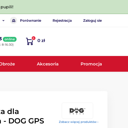
pupili!
Porównanie
Rejestracja
Zaloguj sie
3
0
online
0 zł
 8-16:30)
Obroże
Akcesoria
Promocja
a dla
a - DOG GPS
Zobacz więcej produktów ›