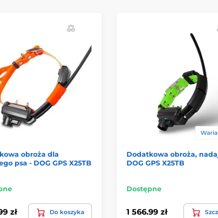
Warian
kowa obroża dla
Dodatkowa obroża, nada
nego psa - DOG GPS X25TB
DOG GPS X25TB
pne
Dostępne
99 zł
1 566.99 zł
Do koszyka
Szcz