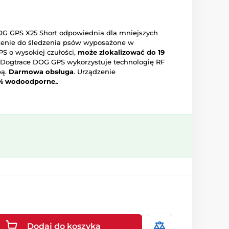
G GPS X25 Short odpowiednia dla mniejszych
zenie do śledzenia psów wyposażone w
S o wysokiej czułości,
może zlokalizować do 19
. Dogtrace DOG GPS wykorzystuje technologię RF
bą.
Darmowa obsługa
. Urządzenie
% wodoodporne.
.
Dodaj do koszyka