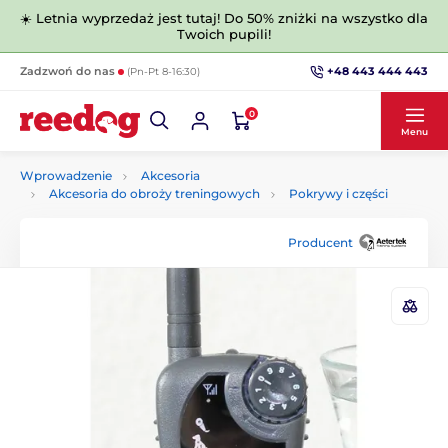
☀️ Letnia wyprzedaż jest tutaj! Do 50% zniżki na wszystko dla
Twoich pupili!
+48 443 444 443
Zadzwoń do nas
(Pn-Pt 8-16:30)
0
Menu
Wprowadzenie
Akcesoria
Akcesoria do obroży treningowych
Pokrywy i części
Producent