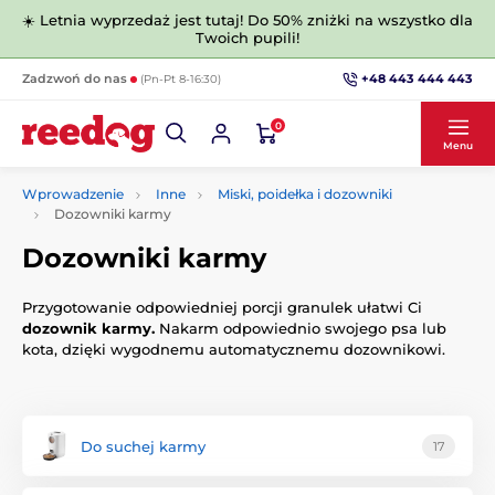
☀️ Letnia wyprzedaż jest tutaj! Do 50% zniżki na wszystko dla
Twoich pupili!
+48 443 444 443
Zadzwoń do nas
(Pn-Pt 8-16:30)
0
Menu
Wprowadzenie
Inne
Miski, poidełka i dozowniki
Dozowniki karmy
Dozowniki karmy
Przygotowanie odpowiedniej porcji granulek ułatwi Ci
dozownik karmy.
Nakarm odpowiednio swojego psa lub
kota, dzięki wygodnemu automatycznemu dozownikowi.
Do suchej karmy
17