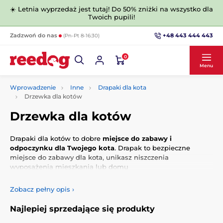
☀️ Letnia wyprzedaż jest tutaj! Do 50% zniżki na wszystko dla
Twoich pupili!
+48 443 444 443
Zadzwoń do nas
(Pn-Pt 8-16:30)
0
Menu
Wprowadzenie
Inne
Drapaki dla kota
Drzewka dla kotów
Drzewka dla kotów
Drapaki dla kotów to dobre
miejsce do zabawy i
odpoczynku dla Twojego kota
. Drapak to bezpieczne
miejsce do zabawy dla kota, unikasz niszczenia
wyposażenia mieszkania lub domu
Zobacz pełny opis
›
Najlepiej sprzedające się produkty