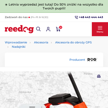
☀️ Letnia wyprzedaż jest tutaj! Do 50% zniżki na wszystko dla
Twoich pupili!
+48 443 444 443
Zadzwoń do nas
(Pn-Pt 8-16:30)
0
Menu
Wprowadzenie
Akcesoria
Akcesoria do obroży GPS
Nadajniki
Producent