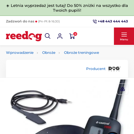
☀️ Letnia wyprzedaż jest tutaj! Do 50% zniżki na wszystko dla
Twoich pupili!
+48 443 444 443
Zadzwoń do nas
(Pn-Pt 8-16:30)
0
Menu
Wprowadzenie
Obroże
Obroże treningowe
Producent