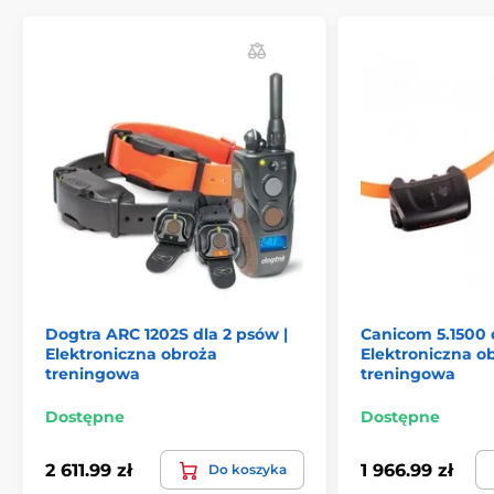
osiągnięta w najlepszych warunkach. W terenie
należy liczyć się z obniżeniem maksymalnego
zasięgu. Natomiast będzie to cały czas zasięg, który
bez problemu pozwoli na trening w ogrodzie, parku
czy w lesie.
Obroża jest wodoszczelna, pies może się z nią kąpać.
Dogtra ARC 1202S dla 2 psów |
Canicom 5.1500 d
Elektroniczna obroża
Elektroniczna o
treningowa
treningowa
Dostępne
Dostępne
2 611.99 zł
1 966.99 zł
Do koszyka