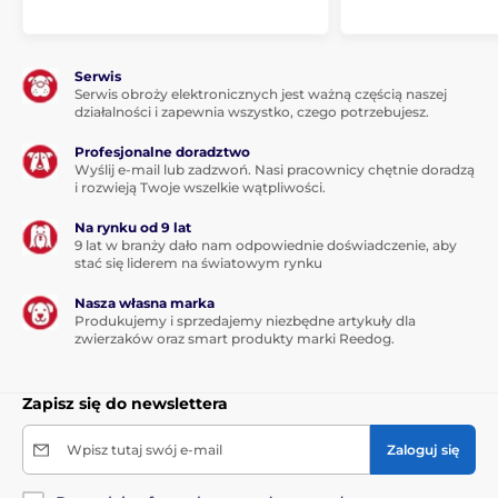
Serwis
Serwis obroży elektronicznych jest ważną częścią naszej
działalności i zapewnia wszystko, czego potrzebujesz.
Profesjonalne doradztwo
Wyślij e-mail lub zadzwoń. Nasi pracownicy chętnie doradzą
Dogtrace to intuicyjna kontrola
i rozwieją Twoje wszelkie wątpliwości.
Nadajnik ma kompaktowy kształt
wygodnie trzyma
Na rynku od 9 lat
się go w dłoni. Rozmieszczenie przycisków pozwala
9 lat w branży dało nam odpowiednie doświadczenie, aby
na obsługę obroży bez patrzenia na nadajnik. Dzięki
stać się liderem na światowym rynku
temu możemy koncentrować się na psie co znacznie
Nasza własna marka
ułatwia trening. Każda z funkcji ma swój klawisz. Sam
Produkujemy i sprzedajemy niezbędne artykuły dla
odbiornik jest bardzo lekki waży jedynie 56 gramów.
zwierzaków oraz smart produkty marki Reedog.
Niewątpliwą zaletą jest długa praca na
baterii od 6 do
12 miesięcy
. Stan baterii pokazuje kontrolka świetlna
Zapisz się do newslettera
zlokalizowana na odbiorniku. W opakowani
znajdziesz
2 długości elektrod
, które pozwalają
założyć łatwo obrożę psom z długą i krótką sierścią.
Wpisz tutaj swój e-mail
Zaloguj się