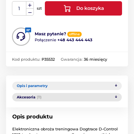
Do koszyka
szt
Masz pytanie?
offline
Połączenie
+48 443 444 443
Kod produktu:
P35532
Gwarancja:
36 miesięcy
Opis i parametry
Akcesoria
(11)
Opis produktu
Elektroniczna obroża treningowa Dogtrace D-Control