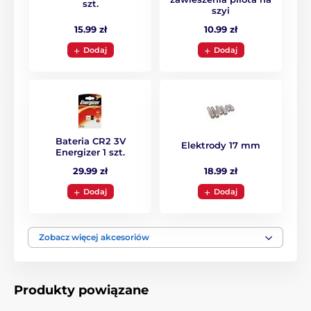
szt.
szyi
15.99 zł
10.99 zł
Dodaj
Dodaj
Bateria CR2 3V
Elektrody 17 mm
Energizer 1 szt.
18.99 zł
29.99 zł
Dodaj
Dodaj
Zobacz więcej akcesoriów
Możliwość treningu psa na odległość
Produkty powiązane
Elektroniczna obroża Dogtrace dysponuje
zasięgiem
do 1000 metrów
. To maksymalna odległość