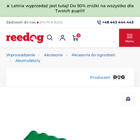
☀️ Letnia wyprzedaż jest tutaj! Do 50% zniżki na wszystko dla
Twoich pupili!
+48 443 444 443
Zadzwoń do nas
(Pn-Pt 8-16:30)
0
Menu
Wprowadzenie
Akcesoria
Akcesoria do ogrodzeń
Akumulatory
Producent