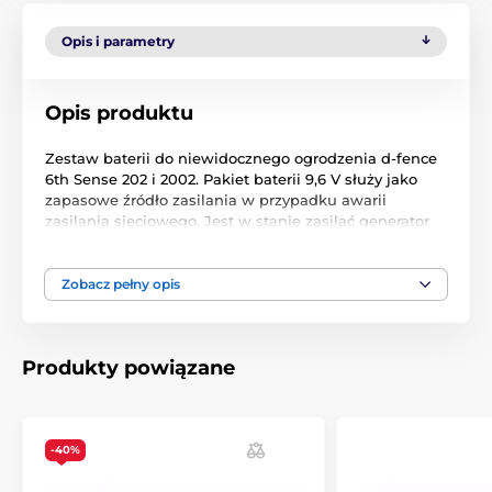
Opis i parametry
Opis produktu
Zestaw baterii do niewidocznego ogrodzenia d-fence
6th Sense 202 i 2002. Pakiet baterii 9,6 V służy jako
zapasowe źródło zasilania w przypadku awarii
zasilania sieciowego. Jest w stanie zasilać generator
nadawczy nawet przez 16 godzin.
Napięcie: 9,6 V
Zobacz pełny opis
Pojemność: 800 mAh
Produkty powiązane
Produkt znajduje się w kategoriach
Akcesoria do ogrodzeń
Akumulatory
-40%