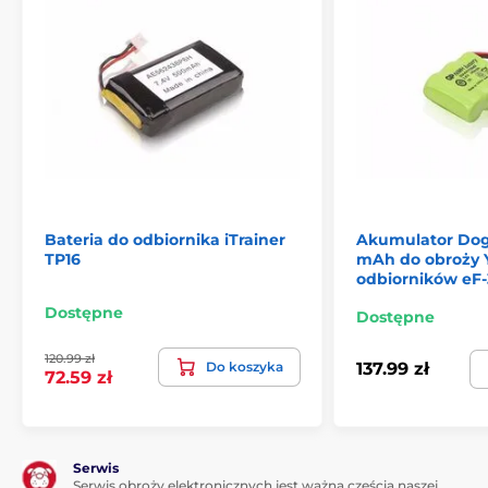
Bateria do odbiornika iTrainer
Akumulator Dog
TP16
mAh do obroży 
odbiorników eF-
Dostępne
Dostępne
120.99 zł
Do koszyka
137.99 zł
72.59 zł
Serwis
Serwis obroży elektronicznych jest ważną częścią naszej