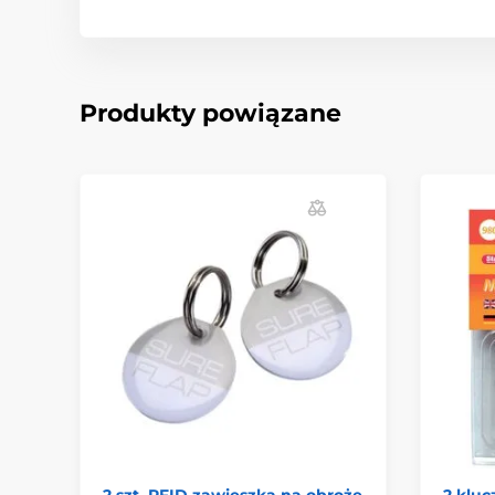
Produkty powiązane
2 szt. RFID zawieszka na obrożę
2 klu