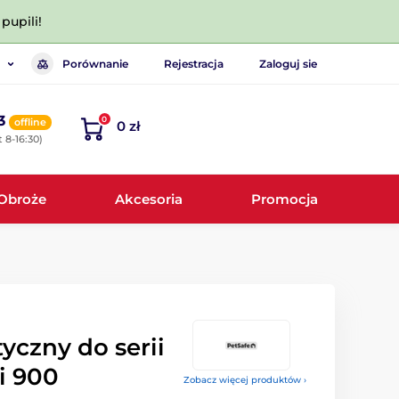
pupili!
Porównanie
Rejestracja
Zaloguj sie
3
0
offline
0 zł
 8-16:30)
Obroże
Akcesoria
Promocja
yczny do serii
i 900
Zobacz więcej produktów ›