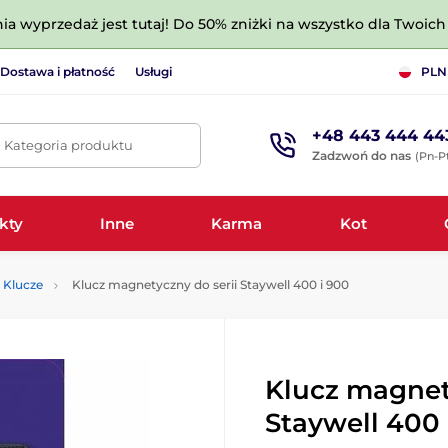
nia wyprzedaż jest tutaj! Do 50% zniżki na wszystko dla Twoich 
Dostawa i płatność
Usługi
PLN
+48 443 444 44
. Kategoria produktu
Zadzwoń do nas
(Pn-Pt
kty
Inne
Karma
Kot
Klucze
Klucz magnetyczny do serii Staywell 400 i 900
Klucz magnet
Staywell 400 