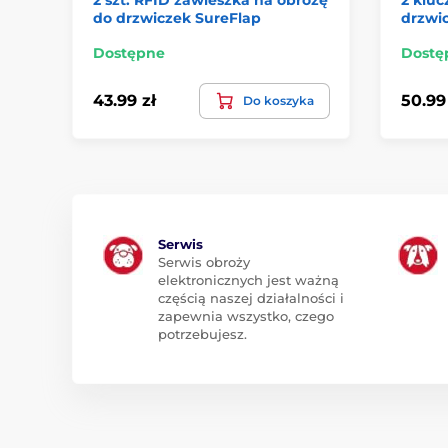
do drzwiczek SureFlap
drzwic
Dostępne
Dostę
43.99 zł
50.99
Do koszyka
Serwis
Serwis obroży
elektronicznych jest ważną
częścią naszej działalności i
zapewnia wszystko, czego
potrzebujesz.