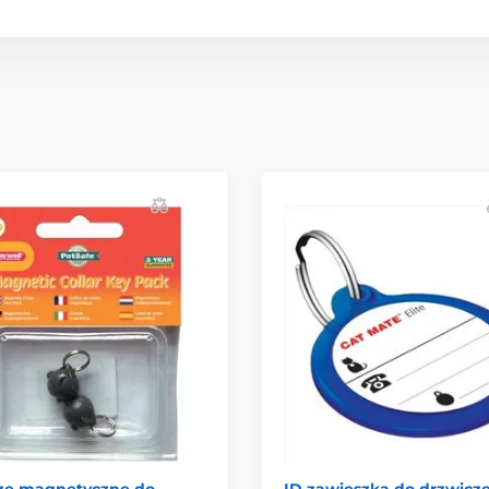
cze magnetyczne do
ID zawieszka do drzwicz