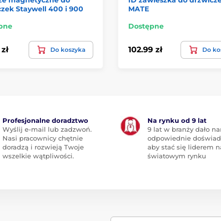
zek Staywell 400 i 900
MATE
pne
Dostępne
 zł
102.99 zł
Do koszyka
Do ko
Profesjonalne doradztwo
Na rynku od 9 lat
Wyślij e-mail lub zadzwoń.
9 lat w branży dało n
Nasi pracownicy chętnie
odpowiednie doświad
doradzą i rozwieją Twoje
aby stać się liderem n
wszelkie wątpliwości.
światowym rynku