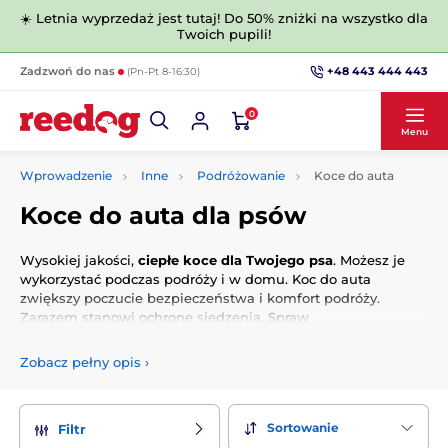
☀️ Letnia wyprzedaż jest tutaj! Do 50% zniżki na wszystko dla
Twoich pupili!
+48 443 444 443
Zadzwoń do nas
(Pn-Pt 8-16:30)
0
Menu
Wprowadzenie
Inne
Podróżowanie
Koce do auta
Koce do auta dla psów
Wysokiej jakości,
ciepłe koce dla Twojego psa
. Możesz je
wykorzystać podczas podróży i w domu. Koc do auta
zwiększy poczucie bezpieczeństwa i komfort podróży.
Zarazem stanowi ochronę siedzenia. Spraw
swojemu
czworonożnemu przyjecielowi
komfortową
podróż.
Zobacz pełny opis
›
Sortowanie
Filtr