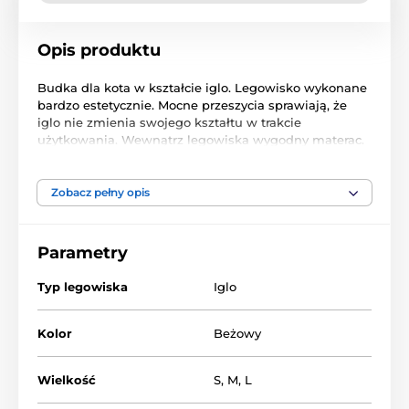
Opis produktu
Budka dla kota w kształcie iglo. Legowisko wykonane
bardzo estetycznie. Mocne przeszycia sprawiają, że
iglo nie zmienia swojego kształtu w trakcie
użytkowania. Wewnątrz legowiska wygodny materac.
3 wielkości do wyboru.
Zobacz pełny opis
Parametry
Typ legowiska
Iglo
Kolor
Beżowy
Wielkość
S
,
M
,
L