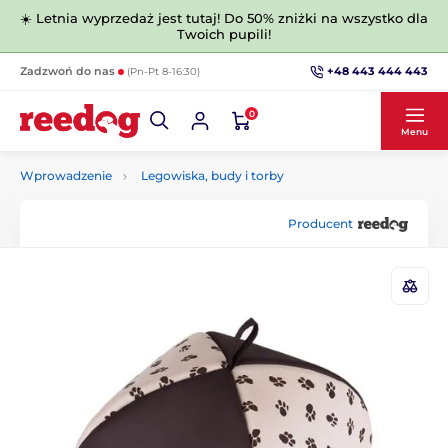
☀️ Letnia wyprzedaż jest tutaj! Do 50% zniżki na wszystko dla
Twoich pupili!
+48 443 444 443
Zadzwoń do nas
(Pn-Pt 8-16:30)
0
Menu
Wprowadzenie
Legowiska, budy i torby
Producent