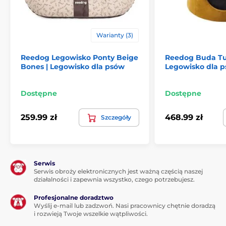
dobrać wg poniższej tabeli. (*Legowiska Reedog są
szyte ręcznie, wielkość legowiska może się różnić od
rozmiaru zaprezentowanego w tabeli o 2 do 4 cm).
Warianty (3)
Reedog Legowisko Ponty Beige
Reedog Buda Turt
Bones | Legowisko dla psów
Legowisko dla 
Dostępne
Dostępne
259.99 zł
468.99 zł
Szczegóły
Produkt znajduje się w kategoriach
Serwis
Legowiska, budy i torby
Iglo
Serwis obroży elektronicznych jest ważną częścią naszej
działalności i zapewnia wszystko, czego potrzebujesz.
Dla malych psów
Dla kotów
Profesjonalne doradztwo
Legowiska
Wyślij e-mail lub zadzwoń. Nasi pracownicy chętnie doradzą
i rozwieją Twoje wszelkie wątpliwości.