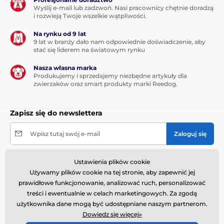
Wyślij e-mail lub zadzwoń. Nasi pracownicy chętnie doradzą
i rozwieją Twoje wszelkie wątpliwości.
Na rynku od 9 lat
9 lat w branży dało nam odpowiednie doświadczenie, aby
stać się liderem na światowym rynku
Nasza własna marka
Produkujemy i sprzedajemy niezbędne artykuły dla
zwierzaków oraz smart produkty marki Reedog.
Zapisz się do newslettera
Wpisz tutaj swój e-mail
Zaloguj się
Przesyłając formularz wyrażam zgodę na
Ustawienia plików cookie
przetwarzanie moich danych osobowych
.
Używamy plików cookie na tej stronie, aby zapewnić jej
prawidłowe funkcjonowanie, analizować ruch, personalizować
treści i ewentualnie w celach marketingowych. Za zgodą
Potrzebujesz porady
online
użytkownika dane mogą być udostępniane naszym partnerom.
Dowiedz się więcej»
Obsługa klienta jest dostępna