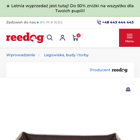
☀️ Letnia wyprzedaż jest tutaj! Do 50% zniżki na wszystko dla
Twoich pupili!
+48 443 444 443
Zadzwoń do nas
(Pn-Pt 8-16:30)
0
Menu
Wprowadzenie
Legowiska, budy i torby
Producent