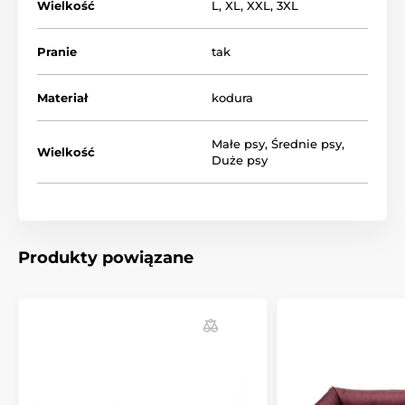
Wielkość
L
,
XL
,
XXL
,
3XL
Pranie
tak
Materiał
kodura
Małe psy
,
Średnie psy
,
Wielkość
Duże psy
Produkty powiązane
Niezależnie od tego czy Twój piesek jest mały, średni
czy duży, w naszym sklepie znajdziesz dla niego
odpowiedni rozmiar. Idealną wielkość możesz dobrać
wg poniższej tabeli. (*Legowiska Reedog są szyte
ręcznie, wielkość legowiska może się różnić od
rozmiaru zaprezentowanego w tabeli o 2 do 4 cm).