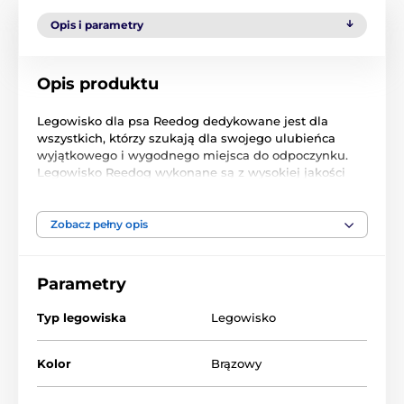
Opis i parametry
Opis produktu
Legowisko dla psa Reedog dedykowane jest dla
wszystkich, którzy szukają dla swojego ulubieńca
wyjątkowego i wygodnego miejsca do odpoczynku.
Legowisko Reedog wykonane są z wysokiej jakości
kodury. Jest to materiał odporny na zadrapania i
nieczystości. Plusem jest zdejmowane pokrycie, które
możesz wyprać w pralce.
Zobacz pełny opis
Parametry
Typ legowiska
Legowisko
Kolor
Brązowy