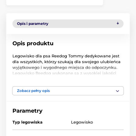
Opis i parametry
Opis produktu
Legowisko dla psa Reedog Tommy dedykowane jest
dla wszystkich, którzy szukają dla swojego ulubieńca
wyjątkowego i wygodnego miejsca do odpoczynku.
Legowisko Reedog wykonane są z wysokiej jakości
kodury. Jest to materiał odporny na zadrapania i
nieczystości. Plusem jest zdejmowane pokrycie, które
możesz wyprać w pralce. Zewnętrzne boki pokryte są
Zobacz pełny opis
ekoskórą.
Parametry
Typ legowiska
Legowisko