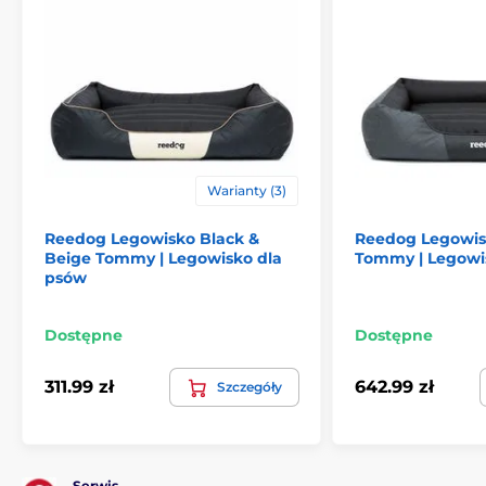
Produkt znajduje się w kategoriach
Legowiska, budy i torby
Legowiska
Warianty (3)
Dla malych psów
Dla średnich psów
Reedog Legowisko Black &
Reedog Legowis
Beige Tommy | Legowisko dla
Tommy | Legowi
Dla dużych psów
psów
Dostępne
Dostępne
311.99 zł
642.99 zł
Szczegóły
Serwis