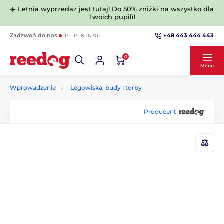
☀️ Letnia wyprzedaż jest tutaj! Do 50% zniżki na wszystko dla
Twoich pupili!
+48 443 444 443
Zadzwoń do nas
(Pn-Pt 8-16:30)
0
Menu
Wprowadzenie
Legowiska, budy i torby
Producent