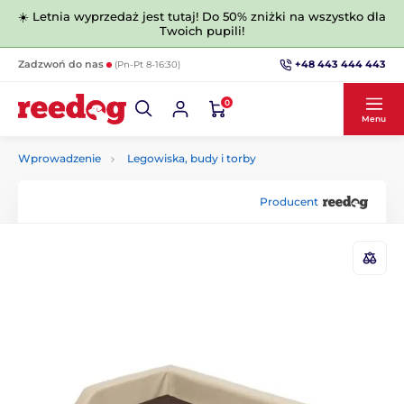
☀️ Letnia wyprzedaż jest tutaj! Do 50% zniżki na wszystko dla
Twoich pupili!
+48 443 444 443
Zadzwoń do nas
(Pn-Pt 8-16:30)
0
Menu
Wprowadzenie
Legowiska, budy i torby
Producent