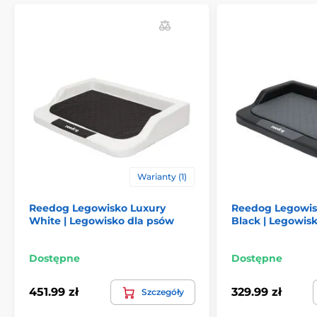
Produkt znajduje się w kategoriach
Warianty (1)
Legowiska, budy i torby
Legowiska
Reedog Legowisko Luxury
Reedog Legowis
White | Legowisko dla psów
Black | Legowis
Ortopedyczne
Dla malych psów
Dla średnich psów
Dla dużych psów
Dostępne
Dostępne
451.99 zł
329.99 zł
Szczegóły