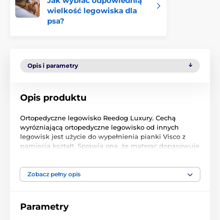
Jak wybrać odpowiednią
wielkość legowiska dla
psa?
Opis i parametry
Opis produktu
Ortopedyczne legowisko Reedog Luxury. Cechą
wyrózniającą ortopedyczne legowisko od innych
legowisk jest użycie do wypełnienia pianki Visco z
pamięcią kształt. Sprawia ona, że materac dopasowuje
się do ciała zwierzęcia, powodując że kręgosłup
utrzymuje się w linii prostej. Po naciśnięciu na piankę,
wraca ona powoli do swojej pierwotnej struktury.
Zobacz pełny opis
Własność ta sprawia, że materac dopasowuje się do
krzywizny ciała zwierzęcia. Legowisko przeznaczone
dla starszych, schrowanych zwierząt. Gwarantuje
Parametry
zdrowszy sen i lepszą regenerację. Pokrowiec na