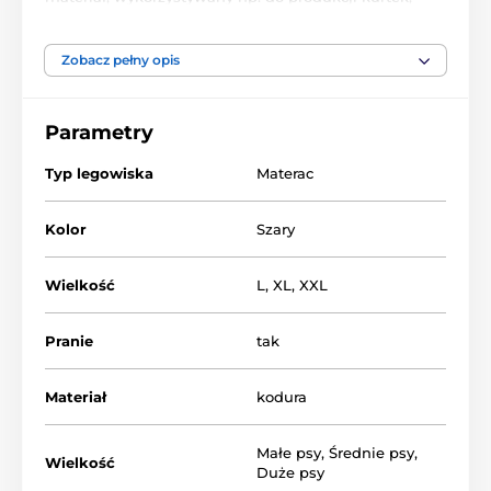
butów. Posiada zwiększoną odporność na zadrapania
czy wilgoć. Łatwy w czyszczeniu. Nie rozciąga się i jest
odporna na przetarcia. Odpowiednia wysokość i
Zobacz pełny opis
poliuretanowe wypełnienie stanowi świetną izolację
przed zimnym podłożem. Zdejmowany pokrowiec na
zamku błyskawicznym. Umożliwia wyczyszczenie
Parametry
samego pokrowca.
Typ legowiska
Materac
Kolor
Szary
Wielkość
L
,
XL
,
XXL
Pranie
tak
Materiał
kodura
Małe psy
,
Średnie psy
,
Wielkość
Duże psy