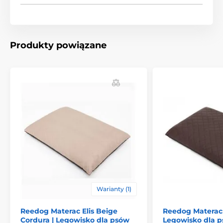
Niezależnie od tego czy Twój piesek jest mały, średni
czy duży, w naszym sklepie znajdziesz dla niego
odpowiedni rozmiar. Idealną wielkość możesz dobrać
Produkty powiązane
wg poniższej tabeli. (*Materace Reedog są szyte
ręcznie, wielkość materacu może się różnić od
rozmiaru zaprezentowanego w tabeli o 2 do 4 cm).
Produkt znajduje się w kategoriach
Legowiska, budy i torby
Materace
Warianty (1)
Dla malych psów
Dla średnich psów
Reedog Materac Elis Beige
Reedog Materac 
Cordura | Legowisko dla psów
Legowisko dla 