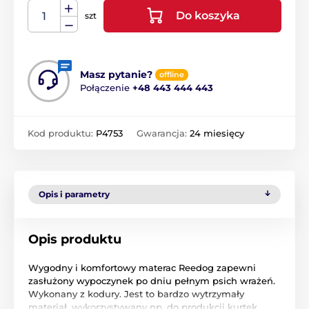
Do koszyka
szt
Masz pytanie?
offline
Połączenie
+48 443 444 443
Kod produktu:
P4753
Gwarancja:
24 miesięcy
Opis i parametry
Opis produktu
Wygodny i komfortowy materac Reedog zapewni
zasłużony wypoczynek po dniu pełnym psich wrażeń.
Wykonany z kodury. Jest to bardzo wytrzymały
materiał, wykorzystywany np. do produkcji kurtek,