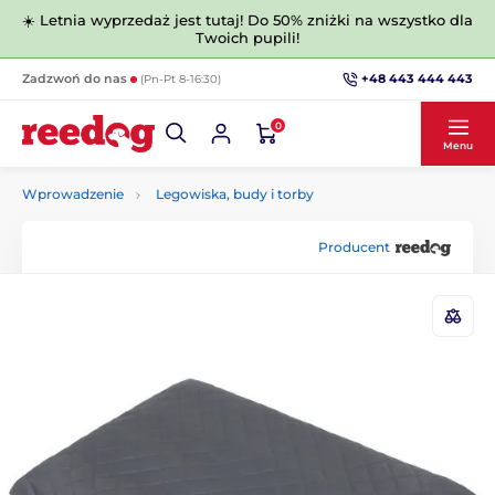
☀️ Letnia wyprzedaż jest tutaj! Do 50% zniżki na wszystko dla
Twoich pupili!
+48 443 444 443
Zadzwoń do nas
(Pn-Pt 8-16:30)
0
Menu
Wprowadzenie
Legowiska, budy i torby
Producent