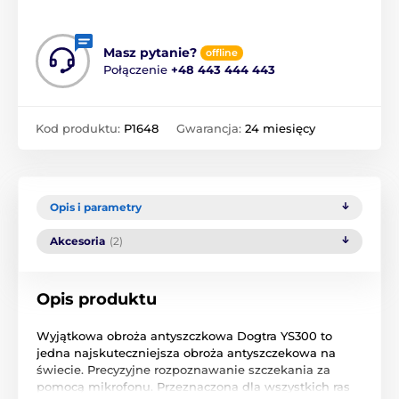
Masz pytanie?
offline
Połączenie
+48 443 444 443
Kod produktu:
P1648
Gwarancja:
24 miesięcy
Opis i parametry
Akcesoria
(2)
Opis produktu
Wyjątkowa obroża antyszczkowa Dogtra YS300 to
jedna najskuteczniejsza obroża antyszczekowa na
świecie. Precyzyjne rozpoznawanie szczekania za
pomocą mikrofonu. Przeznaczona dla wszystkich ras