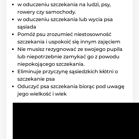
w oduczeniu szczekania na ludzi, psy,
Długosc obroży
rowery czy samochody.
w oduczeniu szczekania lub wycia psa
Dogtra YS300 to wysokiej jakości obroża
wykonana z plastiku. Można ją regulować
sąsiada
od 20 do 70 cm.
Pomóż psu zrozumieć niestosowność
szczekania i uspokoić się innym zajęciem
Waga
Nie musisz rezygnować ze swojego pupila
lub niepotrzebnie zamykać go z powodu
Dogtra YS300 to lekka obroża o wadze 113
niepokojącego szczekania.
g.
Eliminuje przyczynę sąsiedzkich kłótni o
szczekanie psa
Oduczyć psa szczekania biorąc pod uwagę
jego wielkość i wiek
Produkt znajduje się w kategoriach
Obroże przeciw szczekaniu
Dla małych psów
Dla średnich psów