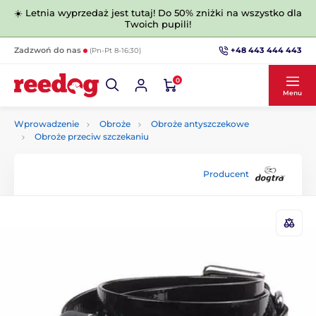
☀️ Letnia wyprzedaż jest tutaj! Do 50% zniżki na wszystko dla
Twoich pupili!
+48 443 444 443
Zadzwoń do nas
(Pn-Pt 8-16:30)
0
Menu
Wprowadzenie
Obroże
Obroże antyszczekowe
Obroże przeciw szczekaniu
Producent