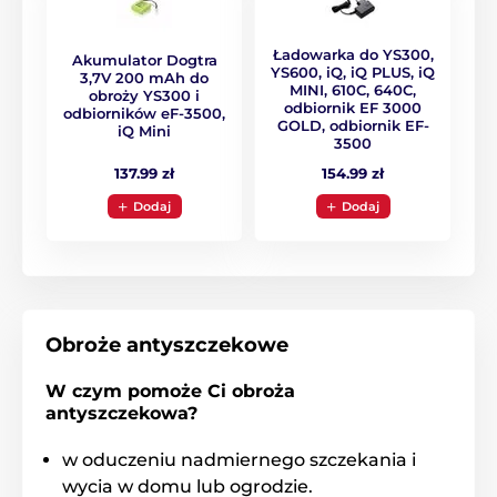
Dogtra YS300 doładujesz za pomocą
ładowarki dołączonej do zestawu. Czas
pracy zależy od częstotliwości
Ładowarka do YS300,
Akumulator Dogtra
uruchamiania się obroży.
YS600, iQ, iQ PLUS, iQ
3,7V 200 mAh do
MINI, 610C, 640C,
obroży YS300 i
odbiornik EF 3000
odbiorników eF-3500,
GOLD, odbiornik EF-
iQ Mini
3500
Wodoodporność
137.99 zł
154.99 zł
Dogtra YS300 jest w pełni wodoszczelna i
Dodaj
Dodaj
zanurzalna do 1m. Możesz jej używać
podczas spacerów w deszczu. Piesek
może też wskoczyć z nią do wody.
Rasy
Obroże antyszczekowe
Dogtra YS300 ze względu na wymiary
odbiornika obroża jest dedykowana
W czym pomoże Ci obroża
dla małych i średnich psów. Z
antyszczekowa?
doświadczenia wiemy, że skutecznie ogranicza
szczekanie także większych wrażliwych psów psów.
w oduczeniu nadmiernego szczekania i
wycia w domu lub ogrodzie.