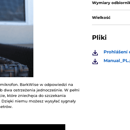
Wymiary odbiorni
Wielkość
Pliki
Prohlášení 
Manual_PL.
mikrofon. BarkWise w odpowiedzi na
ub dwa ostrzeżenia jednocześnie. W pełni
e, które zniechęca do szczekania
. Dzięki niemu możesz wysyłać sygnały
metrów.