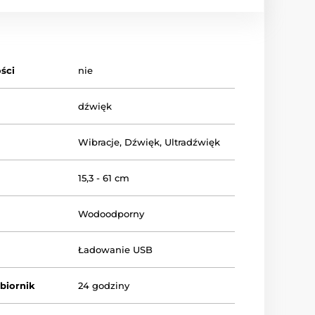
ści
nie
dźwięk
Wibracje
,
Dźwięk
,
Ultradźwięk
15,3 - 61 cm
Wodoodporny
Ładowanie USB
dbiornik
24 godziny