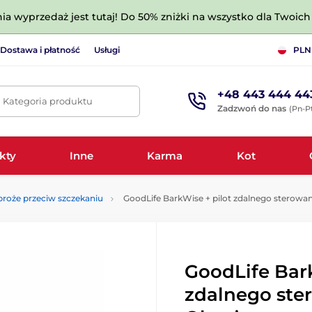
nia wyprzedaż jest tutaj! Do 50% zniżki na wszystko dla Twoich 
Dostawa i płatność
Usługi
PLN
+48 443 444 44
. Kategoria produktu
Zadzwoń do nas
(Pn-Pt
kty
Inne
Karma
Kot
roże przeciw szczekaniu
GoodLife BarkWise + pilot zdalnego sterowan
GoodLife Bark
zdalnego ste