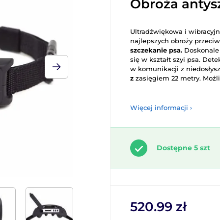
Obroża anty
Ultradźwiękowa i wibracyjn
najlepszych obroży przeciw
szczekanie psa.
Doskonale 
się w kształt szyi psa. De
w komunikacji z niedosły
z
zasięgiem 22 metry. Możl
Więcej informacji ›
Dostępne 5 szt
520.99 zł