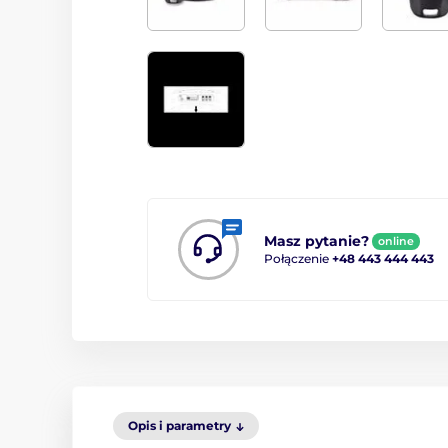
Masz pytanie?
online
Połączenie
+48 443 444 443
Opis i parametry