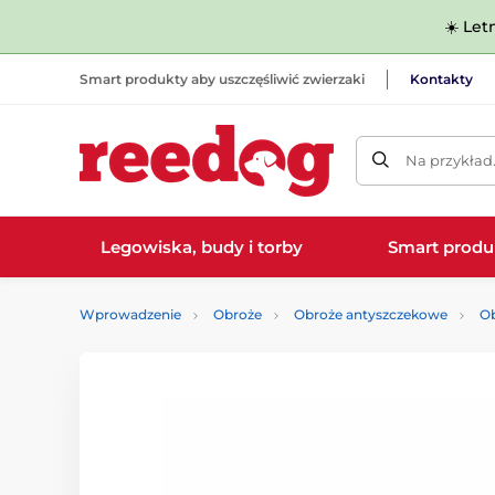
☀️ Let
Smart produkty aby uszczęśliwić zwierzaki
Kontakty
Na przykład
Legowiska, budy i torby
Smart produ
Wprowadzenie
Obroże
Obroże antyszczekowe
Ob