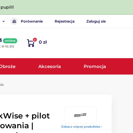
pupili!
Porównanie
Rejestracja
Zaloguj sie
3
0
online
0 zł
 8-16:30)
Obroże
Akcesoria
Promocja
ia
Wise + pilot
rowania |
Zobacz więcej produktów ›