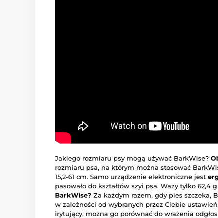
Jakiego rozmiaru psy mogą używać BarkWise?
O
rozmiaru psa, na którym można stosować BarkWis
15,2-61 cm. Samo urządzenie elektroniczne jest
er
pasowało do kształtów szyi psa. Waży tylko 62,4 g
BarkWise?
Za każdym razem, gdy pies szczeka, B
w zależności od wybranych przez Ciebie ustawień
irytujący, można go porównać do wrażenia odgłosu