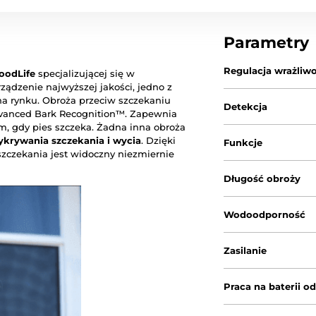
Parametry
Regulacja wrażliwo
oodLife
specjalizującej się w
ządzenie najwyższej jakości, jedno z
a rynku. Obroża przeciw szczekaniu
Detekcja
anced Bark Recognition™. Zapewnia
m, gdy pies szczeka. Żadna inna obroża
rywania szczekania i wycia
. Dzięki
Funkcje
zczekania jest widoczny niezmiernie
Długość obroży
Wodoodporność
Zasilanie
Praca na baterii o