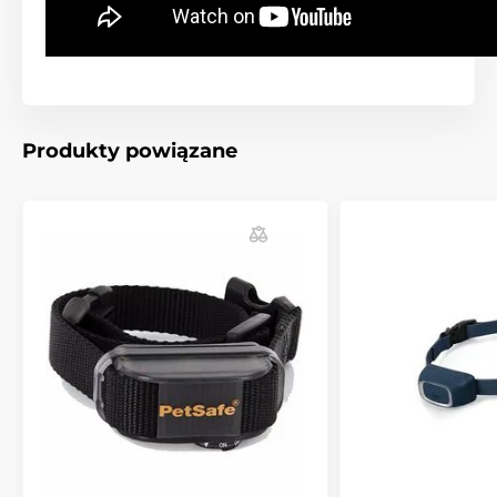
Reedog No bark Premium posiada klasę
wodoodporności IPX6. Dzięki temu nadaje
się zarówno do użytku wewnątrz, jak i na zewnątrz.
Można go używać w deszczu lub śniegu, ale pies nie
może nurkować z nim w wodzie.
Produkty powiązane
Rasa
Reedog No Bark to uniwersalna
obroża
dla wszystkich ras psów.
Dzięki
regulowanej sile działania jest
odpowiednia dla mniejszych i większych psów od
5
do 50 kg.
Długość obroży
Częścią zestawu jest nylonowy
czarno-
biały pasek
, który jest regulowany i
bardzo wygodny. Regulacja obwodu od
25
do 62 cm,
dzięki czemu łatwo dopasujesz obwód do
szyi psa.