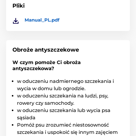
Pliki
Detekcja szczekania
Manual_PL.pdf
Obroża antyszczekowa
Reedog
umożliwia ustawienie czułości na
szczekanie na siedmiu poziomach. W
zależności od głośności szczekania możesz idealne
ustawić jego rozpoznawanie. Obroża aktywuje się w
Obroże antyszczekowe
zależności od ustawień na ciche lub głośne
szczekanie Twojego psa. Obroża ma
wbudowany
mikrofon
, który rozpoznaje szczekanie.
W czym pomoże Ci obroża
Obroża włącza się w reakcji na dźwięk szczekania.
antyszczekowa?
w oduczeniu nadmiernego szczekania i
wycia w domu lub ogrodzie.
Typ korekty
w oduczeniu szczekania na ludzi, psy,
Obroża
Reedog No bark Vibro
rowery czy samochody.
Premium
wkorzystuje korektę dźwiękową
w oduczeniu szczekania lub wycia psa
oraz wibracyjną Korekty dźwiękiem nie można
wyłączyć, wibracje można regulować na 7 poziomach.
sąsiada
Pomóż psu zrozumieć niestosowność
szczekania i uspokoić się innym zajęciem