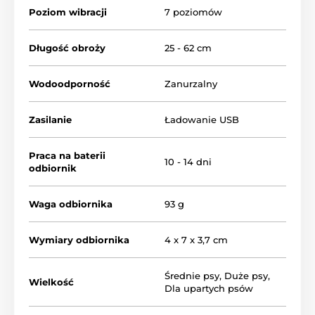
Poziom wibracji
7 poziomów
Długość obroży
25 - 62 cm
Wodoodporność
Zanurzalny
Zasilanie
Ładowanie USB
Praca na baterii
10 - 14 dni
odbiornik
Waga odbiornika
93 g
Wymiary odbiornika
4 x 7 x 3,7 cm
Średnie psy
,
Duże psy
,
Wielkość
Dla upartych psów