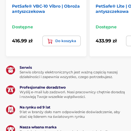
PetSafe® VBC-10 Vibro | Obroża
PetSafe® Lite | 
antyszczekowa
antyszczekowa
Waga i rozmiary
Dostępne
Dostępne
Obroża Reedog posiada
bardzo małe
wymiary
: 4 cm x 7 cm x 3,7 cm (szerokość,
416.99 zł
433.99 zł
Do koszyka
wysokość, głębokość) oraz ergonomiczny
kształt. Dzięki temu łatwo się psu przyzwyczaić do
obroży.Waga to
93 g.
Serwis
Serwis obroży elektronicznych jest ważną częścią naszej
Plusy
działalności i zapewnia wszystko, czego potrzebujesz.
Całkowicie programowalny
Profesjonalne doradztwo
Wyślij e-mail lub zadzwoń. Nasi pracownicy chętnie doradzą
Opracowany przez zespół kynologów
i rozwieją Twoje wszelkie wątpliwości.
Dźwięk i wibracje
Na rynku od 9 lat
Regulowana czułość
9 lat w branży dało nam odpowiednie doświadczenie, aby
stać się liderem na światowym rynku
Długa żywotność baterii
Nasza własna marka
Akumulator z możliwością ładowania