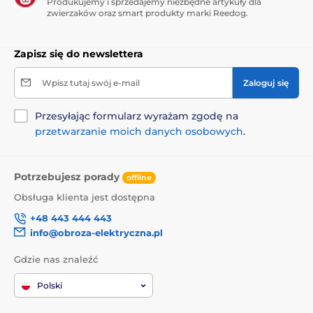
Produkujemy i sprzedajemy niezbędne artykuły dla
Wodoodporna
zwierzaków oraz smart produkty marki Reedog.
Ekran dotykowy
Zapisz się do newslettera
Minusy
Wpisz tutaj swój e-mail
Zaloguj się
Nie nadaje się dla najmniejszych ras psów.
Przesyłając formularz wyrażam zgodę na
Brak korekty impulsem
przetwarzanie moich danych osobowych
.
Potrzebujesz porady
Zawartość opakowania
offline
Obsługa klienta jest dostępna
Obroża Reedog
+48 443 444 443
Regulowana obroża nylonowa
info@obroza-elektryczna.pl
Kabel USB do ładowania
Gdzie nas znaleźć
Instrukcja obsługi
Polski
Produkt znajduje się w kategoriach