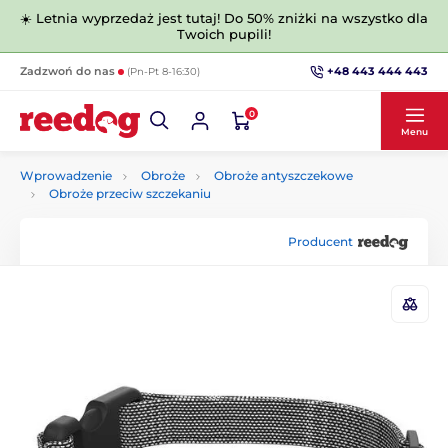
☀️ Letnia wyprzedaż jest tutaj! Do 50% zniżki na wszystko dla
Twoich pupili!
+48 443 444 443
Zadzwoń do nas
(Pn-Pt 8-16:30)
0
Menu
Wprowadzenie
Obroże
Obroże antyszczekowe
Obroże przeciw szczekaniu
Producent