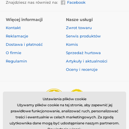
Znajdziesz nas również na:
Facebook
Obroże przeciw szczekaniu
Więcej informacji
Nasze usługi
Dla średnich psów
Dla dużych psów
Kontakt
Zwrot towaru
Dla największych psów
Wibracyjne
Reklamacje
Serwis produktów
Dźwiękowe
Zanurzalne
Dostawa i płatność
Komis
O firmie
Sprzedaż hurtowa
Regulamin
Artykuły i aktualności
Oceny i recenzje
Ustawienia plików cookie
Używamy plików cookie na tej stronie, aby zapewnić jej
prawidłowe funkcjonowanie, analizować ruch, personalizować
treści i ewentualnie w celach marketingowych. Za zgodą
użytkownika dane mogą być udostępniane naszym partnerom.