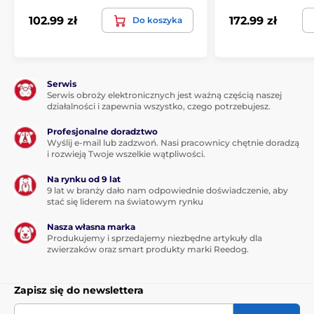
g.
Odbiornik:
szerokość - 3,5 cm; wysokość
102.99 zł
172.99 zł
Do koszyka
- 8 cm; głębokość 3 cm, waga 60 gramów. Metalowe
elektrody 12 mm.
Produkt znajduje się w kategoriach
Serwis
Serwis obroży elektronicznych jest ważną częścią naszej
działalności i zapewnia wszystko, czego potrzebujesz.
Obroże treningowe
0 do 300 metrów
Profesjonalne doradztwo
301 do 600 metrów
Elektryczne
Wyślij e-mail lub zadzwoń. Nasi pracownicy chętnie doradzą
i rozwieją Twoje wszelkie wątpliwości.
Wibracyjne
Dźwiękowe
Na rynku od 9 lat
Wodoodporne
Dla średnich psów
9 lat w branży dało nam odpowiednie doświadczenie, aby
stać się liderem na światowym rynku
Dla dużych psów
Dla 3 - 9 psów
Nasza własna marka
Produkujemy i sprzedajemy niezbędne artykuły dla
zwierzaków oraz smart produkty marki Reedog.
Zapisz się do newslettera