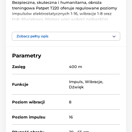
Bezpieczna, skuteczna i humanitarna, obroża
treningowa Patpet T220 oferuje regulowane poziomy
impulsów elektrostatycznych 1-16, wibracje 1-8 oraz
tryb dźwiękowy. Możesz więc wybrać najbardziej
odpowiedną korektę i jej poziom do wyeliminowania
nieodpowiedniego zachowania Twojego psa.
Ergonomicznie zaprojektowany nadajnik obroży T220
Zobacz pełny opis
pozwala na szkolenie do 3 psów jednocześnie w
zasięgu 400m. Łatwo dostępne rozmiary przycisków i
czytelny wyświetlacz LCD pozwalają na wygodną
Parametry
obsługę i bardziej efektywne szkolenie psa.
Obroża
jest tylko wodoodporna,
może być używana w
Zasięg
400 m
lekkim deszczu, ale nie wolno jej zanurzać. Posiada
funkcję podwójnego ładowania zarówno
odbiornika
jak i nadajnika
za pomocą dołączonego kabla USB.
Impuls
,
Wibracje
,
Funkcje
Dźwięk
Poziom wibracji
8
Poziom impulsu
16