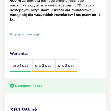
400 m
za pomocą jednego ergonomicznego
nadajnika z czytelnym wyświetlaczem LCD i łatwo
dostępnymi przyciskami. Obroża akumulatorowa
nadaje się
dla wszystkich rozmiarów i ras psów od 15
kg.
Więcej informacji ›
Warianta:
pro 1 psa
pro 2 psy
pro 3 psy
Dostępne > 10 szt
381.99 zł