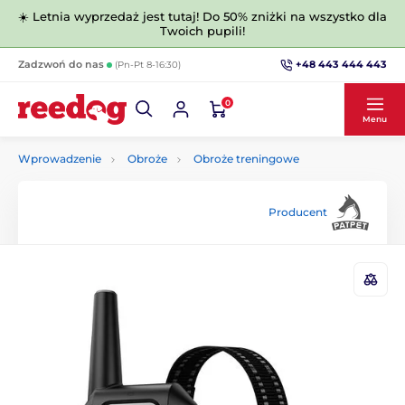
☀️ Letnia wyprzedaż jest tutaj! Do 50% zniżki na wszystko dla
Twoich pupili!
+48 443 444 443
Zadzwoń do nas
(Pn-Pt 8-16:30)
0
Menu
Wprowadzenie
Obroże
Obroże treningowe
Producent