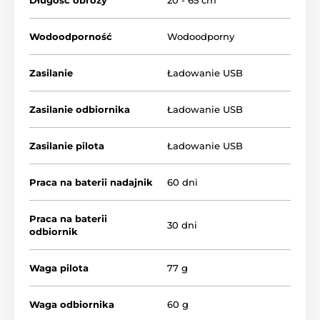
Długość obroży
20 - 65 cm
Wodoodporność
Wodoodporny
Zasilanie
Ładowanie USB
Zasilanie odbiornika
Ładowanie USB
Zasilanie pilota
Ładowanie USB
Praca na baterii nadajnik
60 dni
Praca na baterii
Typ korekty:
30 dni
odbiornik
Obroża treningowa Patpet T220 oferuje
3 rodzaje korekty - impulsową, dźwiękową
Waga pilota
77 g
i wibracyjną. Możesz szkolić psa za
pomocą wibracji w 8 poziomach i impulsu w 16
poziomach, tryb dźwiękowy jest nieregulowalny.
Waga odbiornika
60 g