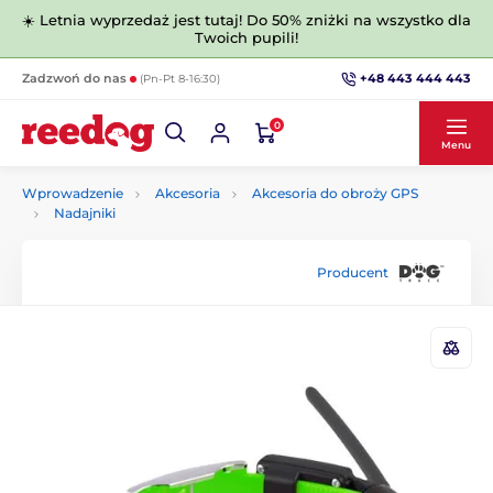
☀️ Letnia wyprzedaż jest tutaj! Do 50% zniżki na wszystko dla
Twoich pupili!
+48 443 444 443
Zadzwoń do nas
(Pn-Pt 8-16:30)
0
Menu
Wprowadzenie
Akcesoria
Akcesoria do obroży GPS
Nadajniki
Producent