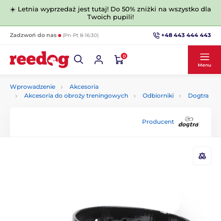
☀️ Letnia wyprzedaż jest tutaj! Do 50% zniżki na wszystko dla
Twoich pupili!
+48 443 444 443
Zadzwoń do nas
(Pn-Pt 8-16:30)
0
Menu
Wprowadzenie
Akcesoria
Akcesoria do obroży treningowych
Odbiorniki
Dogtra
Producent