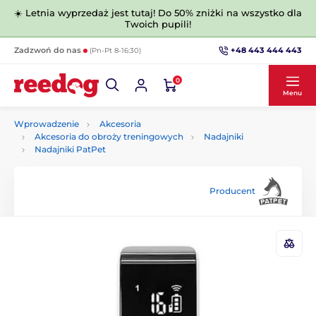
☀️ Letnia wyprzedaż jest tutaj! Do 50% zniżki na wszystko dla
Twoich pupili!
+48 443 444 443
Zadzwoń do nas
(Pn-Pt 8-16:30)
0
Menu
Wprowadzenie
Akcesoria
Akcesoria do obroży treningowych
Nadajniki
Nadajniki PatPet
Producent