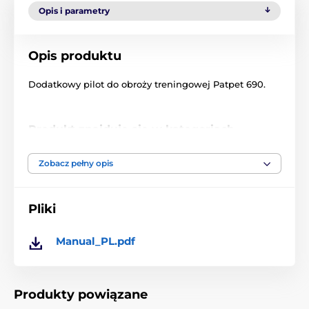
Opis i parametry
Opis produktu
Dodatkowy pilot do obroży treningowej Patpet 690.
Produkt znajduje się w kategoriach
Akcesoria do obroży treningowych
Zobacz pełny opis
Nadajniki
Nadajniki PatPet
Pliki
% Akcesoria
Manual_PL.pdf
Produkty powiązane