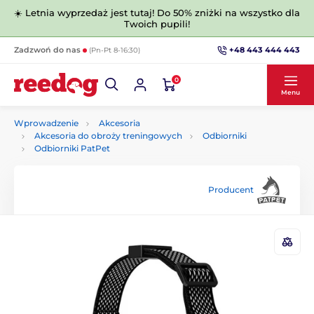
☀️ Letnia wyprzedaż jest tutaj! Do 50% zniżki na wszystko dla
Twoich pupili!
+48 443 444 443
Zadzwoń do nas
(Pn-Pt 8-16:30)
0
Menu
Wprowadzenie
Akcesoria
Akcesoria do obroży treningowych
Odbiorniki
Odbiorniki PatPet
Producent