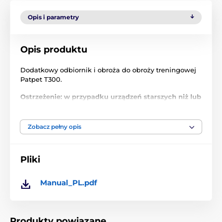
Opis i parametry
Opis produktu
Dodatkowy odbiornik i obroża do obroży treningowej
Patpet T300.
Ostrzeżenie: w przypadku urządzeń starszych niż lub
zakupionych u innego sprzedawcy może wystąpić
problem z parowaniem urządzeń ze względu na
różne częstotliwości! Częstotliwości nie można
Zobacz pełny opis
zresetować.
Pliki
Produkt znajduje się w kategoriach
Manual_PL.pdf
Akcesoria do obroży treningowych
Odbiorniki
Odbiorniki PatPet
Produkty powiązane