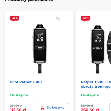
-50%
-50%
Pilot Patpet T300
Patpet T300 | El
obroża trening
Dostępne
Dostępne
224.99 zł
520.99 zł
Do koszyka
112.50 zł
260.50 zł