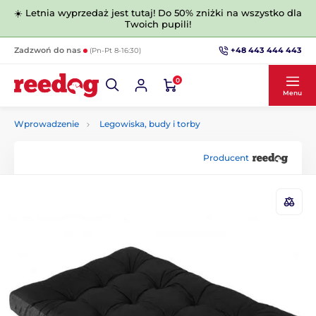
☀️ Letnia wyprzedaż jest tutaj! Do 50% zniżki na wszystko dla
Twoich pupili!
+48 443 444 443
Zadzwoń do nas
(Pn-Pt 8-16:30)
0
Menu
Wprowadzenie
Legowiska, budy i torby
Producent