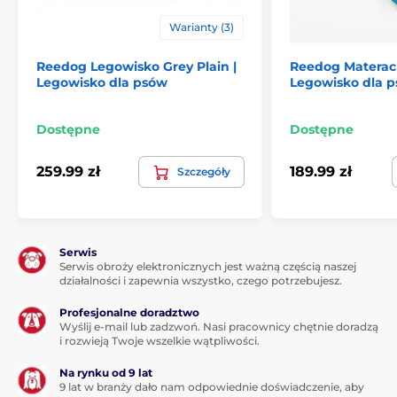
Warianty (3)
Reedog Legowisko Grey Plain |
Reedog Materac 
Legowisko dla psów
Legowisko dla 
Produkt
przeznaczony dla małych psów, np. Yorkie,
Yorkshire Terrier, Chihuahua, Maltańczyk, Mały Pinczer,
Dostępne
Dostępne
Jack Russell.
259.99 zł
189.99 zł
Szczegóły
Produkt znajduje się w kategoriach
Legowiska, budy i torby
Materace
Serwis
Serwis obroży elektronicznych jest ważną częścią naszej
działalności i zapewnia wszystko, czego potrzebujesz.
Profesjonalne doradztwo
Wyślij e-mail lub zadzwoń. Nasi pracownicy chętnie doradzą
i rozwieją Twoje wszelkie wątpliwości.
Na rynku od 9 lat
9 lat w branży dało nam odpowiednie doświadczenie, aby