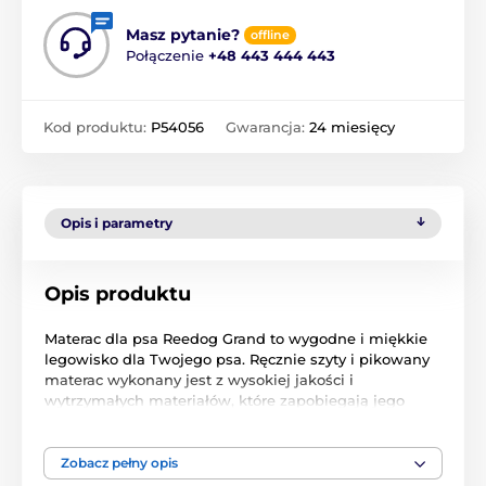
Masz pytanie?
offline
Połączenie
+48 443 444 443
Kod produktu:
P54056
Gwarancja:
24 miesięcy
Opis i parametry
Opis produktu
Materac dla psa Reedog Grand to wygodne i miękkie
legowisko dla Twojego psa. Ręcznie szyty i pikowany
materac wykonany jest z wysokiej jakości i
wytrzymałych materiałów, które zapobiegają jego
zapadaniu się, a Twój pies będzie miał wysokiej
jakości sen przez cały czas wylegiwania się. Okrągły
materac o nowoczesnym designie wykonany jest z
Zobacz pełny opis
ekologicznego lnu
, który jest mocny i odporny na