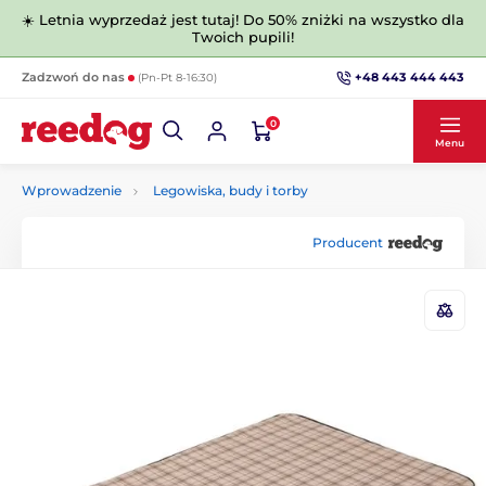
☀️ Letnia wyprzedaż jest tutaj! Do 50% zniżki na wszystko dla
Twoich pupili!
+48 443 444 443
Zadzwoń do nas
(Pn-Pt 8-16:30)
0
Menu
Wprowadzenie
Legowiska, budy i torby
Producent