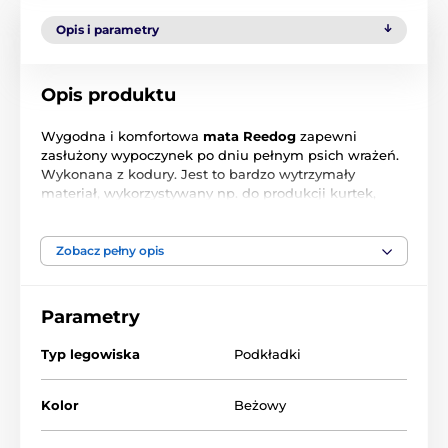
Opis i parametry
Opis produktu
Wygodna i komfortowa
mata Reedog
zapewni
zasłużony wypoczynek po dniu pełnym psich wrażeń.
Wykonana z kodury. Jest to bardzo wytrzymały
materiał, wykorzystywany np. do produkcji kurtek,
butów. Posiada zwiększoną odporność na zadrapania
czy wilgoć. Łatwy w czyszczeniu. Nie rozciąga się i jest
odporny na przetarcia. Odpowiednia wysokość i
Zobacz pełny opis
poliuretanowe wypełnienie stanowią świetną izolację
przed zimnym podłożem. Plusem jest ściągany
pokrowiec, ułatwia utrzymanie maty w czystości.
Parametry
Typ legowiska
Podkładki
Kolor
Beżowy