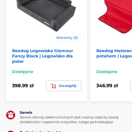
Niezależnie od tego czy Twój piesek jest mały, średni
czy duży, w naszym sklepie znajdziesz dla niego
odpowiedni rozmiar. Idealną wielkość możesz dobrać
wg poniższej tabeli. (*Maty Reedog są szyte ręcznie,
Warianty (3)
wielkość materacu może się różnić od rozmiaru
zaprezentowanego w tabeli o 2 do 4 cm).
Reedog Legowisko Glamour
Reedog Materac
Fancy Black | Legowisko dla
potahem | Lego
psów
Dostępne
Dostępne
398.99 zł
346.99 zł
Szczegóły
Produkt znajduje się w kategoriach
Serwis
Legowiska, budy i torby
Podkładki
Serwis obroży elektronicznych jest ważną częścią naszej
działalności i zapewnia wszystko, czego potrzebujesz.
Dla malych psów
Dla średnich psów